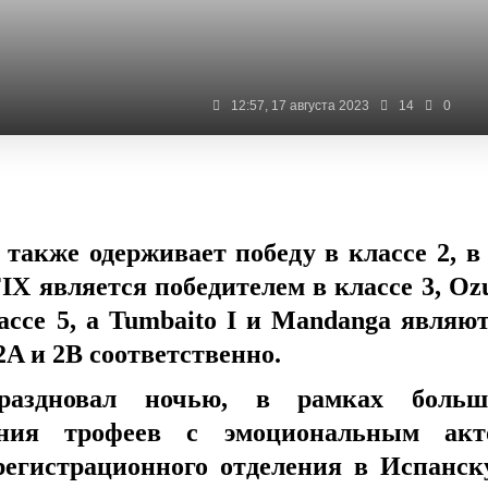
12:57, 17 августа 2023
14
0
 также одерживает победу в классе 2, в
X является победителем в классе 3, Oz
лассе 5, а Tumbaito I и Mandanga являю
2A и 2B соответственно.
раздновал ночью, в рамках больш
ния трофеев с эмоциональным акт
 регистрационного отделения в Испанс