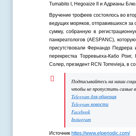
Tumabito I, Hegoaize II и Адрианы Блю,
Вручение трофеев состоялось во вто
ведущих моряков, отправившихся за с
сумму, собранную в регистрационн
панкреатологов (AESPANC), которую
присутствовали Фернандо Педрера из
перекрестка Торревьеха-Кабо Роиг,
Солер, президент RCN Torrevieja, в 
Подписывайтесь на наши соц
чтобы не пропустить самые 
Telegram для общения
Telegram новости
Facebook
Instagram
Источник
https://www.elperiodic.com/