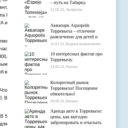
– путь на Табарку.
ент,
31.05.23, Экскурсии
na I
2А и
Аквапарк Aquopolis
Торревьеха – отличное
развлечение для детей и
улио
взрослых
10.07.23, Водные развлечения
 час
10 интересных фактов про
300,
Торревьеху.
вым
24.06.23, Разное
уб в
Колоритный рынок
Торревьехи! Посещение
 Что
обязательно!
0. В
28.06.23, Базары
Аренда авто в Торревьехе:
 В 5
цены, как выгодно
забронировать и отыскать
 для