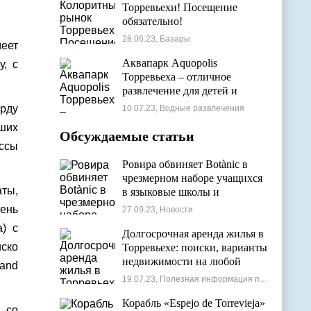
Торревьехи! Посещение
обязательно!
28.06.23, Базары
меет
Аквапарк Aquopolis
у, с
Торревьеха – отличное
развлечение для детей и
взрослых
орду
10.07.23, Водные развлечения
оших
Обсуждаемые статьи
ассы
Ровира обвиняет Botànic в
чрезмерном наборе учащихся
ты,
в языковые школы и
проблемах с ассигнованиями
чень
27.09.23, Новости
a) с
Долгосрочная аренда жилья в
иско
Торревьехе: поиски, варианты
недвижимости на любой
rand
бюджет
19.07.23, Полезная информация по недвижимости
Корабль «Espejo de Torrevieja»
, со