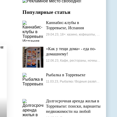
Популярные статьи
Каннабис-клубы в
Торревьехе, Испания
29.04.23, 18+: казино, кофешопы, стрип-бары
«Как у тещи дома» - еда по-
домашнему!
12.06.23, Кафе, рестораны, ночные клубы
Рыбалка в Торревьехе
11.03.23, Рыбалка / Водные развлечения
Долгосрочная аренда жилья в
Торревьехе: поиски, варианты
недвижимости на любой
бюджет