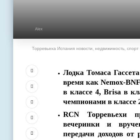
Alex
Торревьеха Испания новости, недвижимость, спорт
Лодка Томаса Гассета
время как Nemox-BNFI
в классе 4, Brisa в к
чемпионами в классе 
RCN Торревьехи п
вечеринки и вруче
передачи доходов от