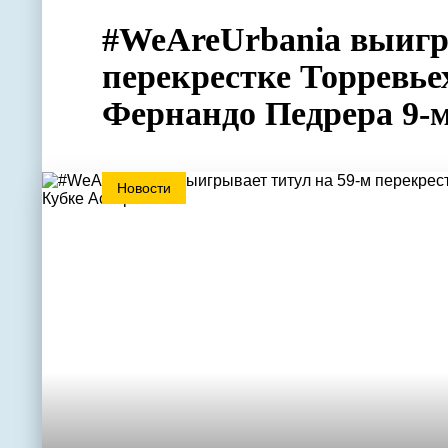
#WeAreUrbania выигр
перекрестке Торревье
Фернандо Педрера 9-
Новости