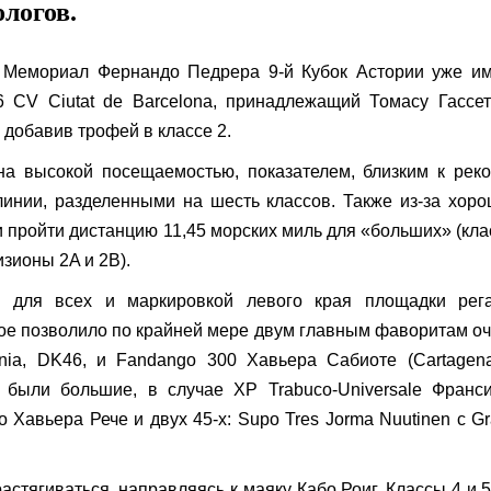
логов.
, Мемориал Фернандо Педрера 9-й Кубок Астории уже и
CV Ciutat de Barcelona, ​​принадлежащий Томасу Гассет
 добавив трофей в классе 2.
на высокой посещаемостью, показателем, близким к рек
линии, разделенными на шесть классов. Также из-за хор
 пройти дистанцию ​​11,45 морских миль для «больших» (кл
визионы 2A и 2B).
 для всех и маркировкой левого края площадки рега
рое позволило по крайней мере двум главным фаворитам о
nia, DK46, и Fandango 300 Хавьера Сабиоте (Cartagen
 были большие, в случае XP Trabuco-Universale Франс
 Хавьера Рече и двух 45-х: Supo Tres Jorma Nuutinen с G
стягиваться, направляясь к маяку Кабо Роиг. Классы 4 и 5