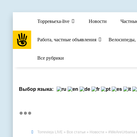
Торревьеха-live
Новости
Частны
Работа, частные объявления
Велосипеды,
Все рубрики
Выбор языка:
Torrevieja LIVE
»
Все статьи
»
Новости
» #WeAreUrbania выигры