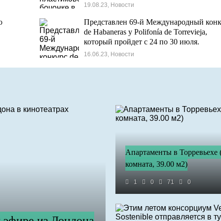
перевернулся у Торревьехи.
19.08.23, Новости
о
Представлен 69-й Международный кон
de Habaneras y Polifonía de Torrevieja,
который пройдет с 24 по 30 июля.
16.06.23, Новости
Апартаменты в Торревьехе 
комната, 39.00 м2)
1
0
71
0
м эфире из Лондона