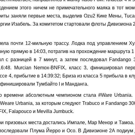
ждением этого ничем не примечательного маяка в тот мом
иты заняли первые места, выделив Ozu2 Кике Мены, Tuca
ргии Изабель. За комитетом стартовали флоты Дивизиона 
лела почти 12-мильную трассу. Лодка под управлением Х
ую прямую в 14:03, потратив на прохождение маршрута 1
ыл с разницей в 7 минут, а затем последовал Fandango 
16:48. Murcian Nemox-BNFIX, класс 3, финишировал пер
ассе 4, прибытие в 14:39:32; Бриза из класса 5 прибыла в кл
 финишировали Тумбайто I и Манданга.
о времени абсолютным чемпионом стала #Ware Urbania.
#Weare Urbania, за которым следуют Trabuco и Fandango 30
X, Falapouco и Mevilla Jumbuck.
три призовых места достались Импале, Мар Менор и Тамоа.
 последовали Плума Йерро и Осо. В Дивизионе 2A подиум