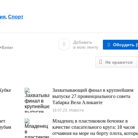
ия
,
Спорт
Добавить
Обсудить
(
в мою ленту
l+Enter
Не нравится
Кубке
Захватывающий финал в крупнейшем
выпуске 27 провинциального совета
Табарка Вела Аликанте
18.07.23, Новости
ает
Младенец в пластиковом бочонке в
лубам
качестве спасательного круга: 18 часов
отчаяния на море на борту плота, котор