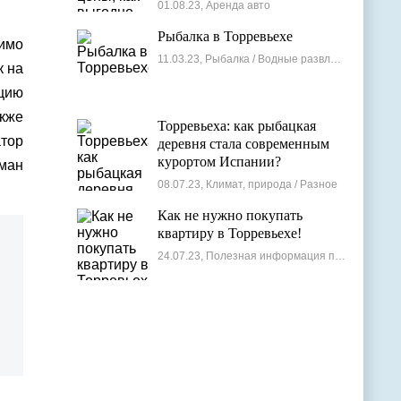
лучшие варианты
01.08.23, Аренда авто
Рыбалка в Торревьехе
мимо
11.03.23, Рыбалка / Водные развлечения
к на
цию
акже
Торревьеха: как рыбацкая
атор
деревня стала современным
курортом Испании?
рман
08.07.23, Климат, природа / Разное
Как не нужно покупать
квартиру в Торревьехе!
24.07.23, Полезная информация по недвижимости