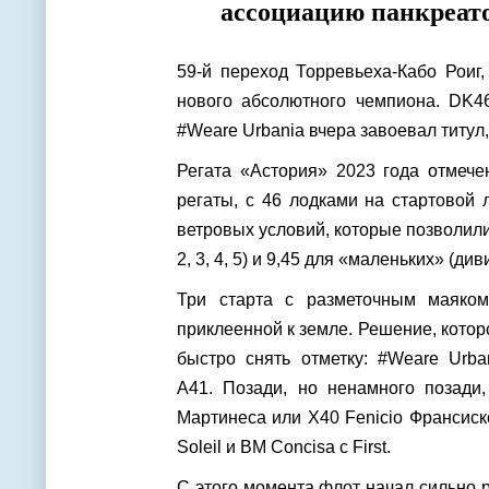
ассоциацию панкреато
59-й переход Торревьеха-Кабо Роиг
нового абсолютного чемпиона. DK46 
#Weare Urbania вчера завоевал титул,
Регата «Астория» 2023 года отмече
регаты, с 46 лодками на стартовой 
ветровых условий, которые позволили
2, 3, 4, 5) и 9,45 для «маленьких» (ди
Три старта с разметочным маяком
приклеенной к земле. Решение, кото
быстро снять отметку: #Weare Urba
A41. Позади, но ненамного позади,
Мартинеса или X40 Fenicio Франсиско
Soleil и BM Concisa с First.
С этого момента флот начал сильно ра