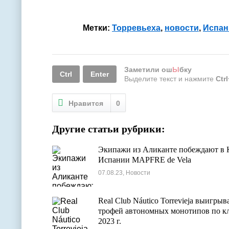
Метки:
Торревьеха
,
новости
,
Испан
Заметили ош
Ы
бку
Ctrl
Enter
Выделите текст и нажмите
Ctr
Нравится
0
Другие статьи рубрики:
Экипажи из Аликанте побеждают в 
Испании MAPFRE de Vela
07.08.23, Новости
Real Club Náutico Torrevieja выигрыв
трофей автономных монотипов по к
2023 г.