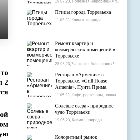
19.07.23, Полезная информация по недвижимости
Птицы города Торревьеха
11.03.23, Климат, природа
Ремонт квартир и
коммерческих помещений в
Торревьехе
28.03.23, Частные объявления / Частные мастера
 то
Ресторан «Армения» в
u 2
Торревьехе. «Grill House
Armenia», Пунта Прима,
тся
Испания
11.05.23, Кафе, рестораны, ночные клубы
Солевые озера - природное
чудо Торревьехи
ой
19.05.23, Климат, природа
ом
кую
Колоритный рынок