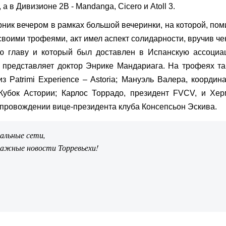
 а в Дивизионе 2B - Mandanga, Cicero и Atoll 3.
рник вечером в рамках большой вечеринки, на которой, по
воими трофеями, акт имел аспект солидарности, вручив че
ую главу и который был доставлен в Испанскую ассоциа
 представляет доктор Энрике Мандариага. На трофеях т
 Patrimi Experience – Astoria; Мануэль Валера, координ
 Кубок Астории; Карлос Торрадо, президент FVCV, и Хе
сопровождении вице-президента клуба Консепсьон Эскива.
иальные сети,
важные новости Торревьехи!