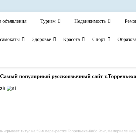
е объявления
Туризм
Недвижимость
Ремо
 самокаты
Здоровье
Красота
Спорт
Образов
Cамый популярный русскоязычный сайт г.Торревьех
вает титул на 59-м перекрестке Торревьеха-Кабо Роиг, Мемориале Фернандо Педрера 9-м Кубке Асто