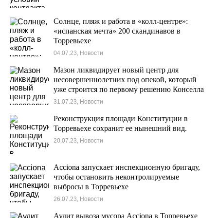
Солнце, пляж и работа в «колл-центре»:
«испанская мечта» 200 скандинавов в
Торревьехе
04.07.23, Новости
Мазон ликвидирует новый центр для
несовершеннолетних под опекой, который
уже строится по первому решению Конселла
в Торревьехе.
31.07.23, Новости
Реконструкция площади Конституции в
Торревьехе сохранит ее нынешний вид.
20.07.23, Новости
Acciona запускает инспекционную бригаду,
чтобы остановить неконтролируемые
выбросы в Торревьехе
26.07.23, Новости
Аудит вывоза мусора Acciona в Торревьехе