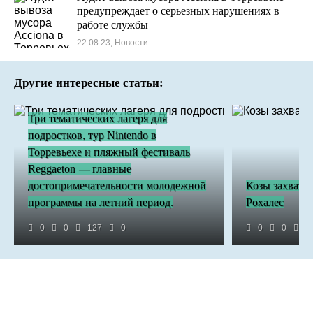
предупреждает о серьезных нарушениях в
работе службы
22.08.23, Новости
Другие интересные статьи:
Три тематических лагеря для
подростков, тур Nintendo в
Торревьехе и пляжный фестиваль
Reggaeton — главные
достопримечательности молодежной
Козы захвати
программы на летний период.
Рохалес
0
0
127
0
0
0
4