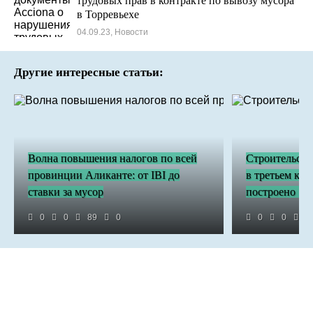
трудовых прав в контракте по вывозу мусора
в Торревьехе
04.09.23, Новости
Другие интересные статьи:
Волна повышения налогов по всей
Строительств
провинции Аликанте: от IBI до
в третьем ква
ставки за мусор
построено 18
0
0
89
0
0
0
2