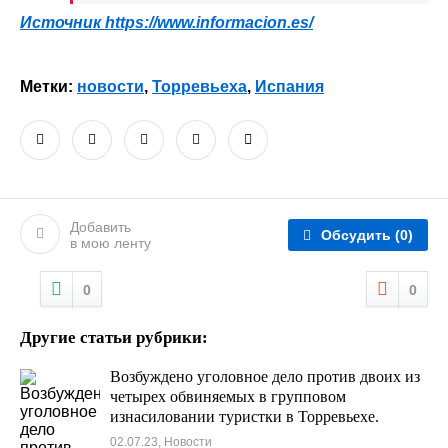
Источник
https://www.informacion.es/
Метки:
новости
,
Торревьеха
,
Испания
Добавить
Обсудить
(0)
в мою ленту
0
0
Другие статьи рубрики:
Возбуждено уголовное дело против двоих из
четырех обвиняемых в групповом
изнасиловании туристки в Торревьехе.
02.07.23, Новости