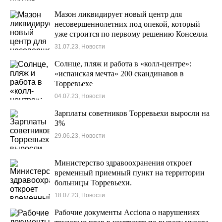
Мазон ликвидирует новый центр для
несовершеннолетних под опекой, который
уже строится по первому решению Конселла
в Торревьехе.
31.07.23, Новости
Солнце, пляж и работа в «колл-центре»:
«испанская мечта» 200 скандинавов в
Торревьехе
04.07.23, Новости
Зарплаты советников Торревьехи выросли на
3%
29.06.23, Новости
Министерство здравоохранения откроет
временный приемный пункт на территории
больницы Торревьехи.
18.07.23, Новости
Рабочие документы Acciona о нарушениях