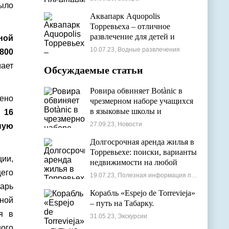
ыло
Аквапарк Aquopolis
Торревьеха – отличное
развлечение для детей и
ной
взрослых
10.07.23, Водные развлечения
 800
ает
Обсуждаемые статьи
Ровира обвиняет Botànic в
ено
чрезмерном наборе учащихся
в языковые школы и
 16
проблемах с ассигнованиями
27.09.23, Новости
ную
Долгосрочная аренда жилья в
Торревьехе: поиски, варианты
ции,
недвижимости на любой
его
бюджет
19.07.23, Полезная информация по недвижимости
тарь
Корабль «Espejo de Torrevieja»
ной
– путь на Табарку.
я в
31.05.23, Экскурсии
ого