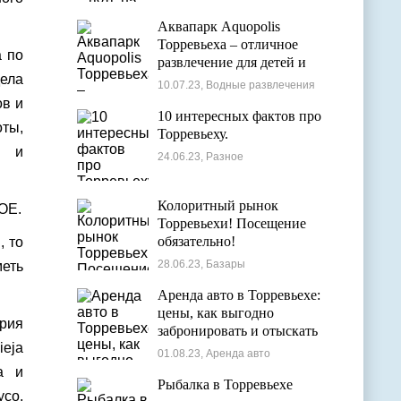
Аквапарк Aquopolis
Торревьеха – отличное
а по
развлечение для детей и
дела
взрослых
10.07.23, Водные развлечения
ов и
10 интересных фактов про
ты,
Торревьеху.
е и
24.06.23, Разное
Колоритный рынок
OE.
Торревьехи! Посещение
обязательно!
, то
28.06.23, Базары
меть
Аренда авто в Торревьехе:
цены, как выгодно
рия
забронировать и отыскать
ieja
лучшие варианты
01.08.23, Аренда авто
а и
Рыбалка в Торревьехе
усо,