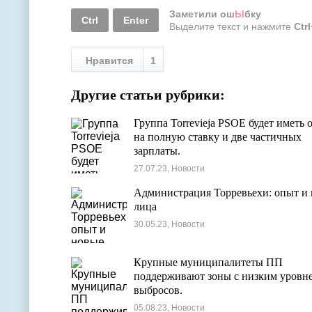
Заметили ош
Ы
бку
Ctrl
Enter
Выделите текст и нажмите
Ctr
Нравится
1
Другие статьи рубрики:
Группа Torrevieja PSOE будет иметь 
на полную ставку и две частичных
зарплаты.
27.07.23, Новости
Администрация Торревьехи: опыт и
лица
30.05.23, Новости
Крупные муниципалитеты ПП
поддерживают зоны с низким уровн
выбросов.
05.08.23, Новости