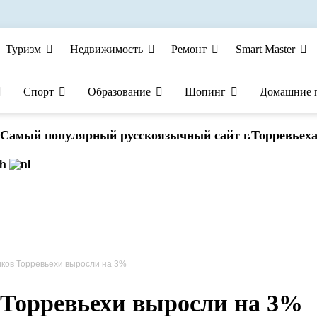
Туризм
Недвижимость
Ремонт
Smart Master
Спорт
Образование
Шопинг
Домашние 
Cамый популярный русскоязычный сайт г.Торревьех
ков Торревьехи выросли на 3%
 Торревьехи выросли на 3%