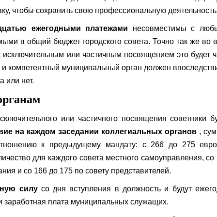
авку, чтобы сохранить свою профессиональную деятельность
дцатью ежегодными платежами
несовместимы с люб
ыми в общий бюджет городского совета. Точно так же во 
с исключительным или частичным посвящением это будет 
, и компетентный муниципальный орган должен впоследств
 или нет.
органам
исключительного или частичного посвящения советники б
вие на каждом заседании коллегиальных органов
, су
отношению к предыдущему мандату: с 266 до 275 евро
личество для каждого совета местного самоуправления, со
ния и со 166 до 175 по совету представителей.
тную силу
со дня вступления в должность и будут ежег
о и заработная плата муниципальных служащих.