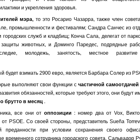
лактики и укрепления здоровья.
ителей мэра,
то это Росарио Чазарра, также член совет
говле, промышленности и фестивалям; Сандра Санчес из от
и городских служб и кладбищ; Конча Сала, делегат от парк
 защиты животных, и Доминго Паредес, подрядные рабо
следие, молодежь, занятость, местное развити
ый будет взимать 2900 евро, является Барбара Солер из PS
торые выполняют свои функции с
частичной самоотдачей
азвития обязанностей, которые требуют этого, они будут и
ро брутто в месяц
.
тника, все они от
оппозиции
: номер два от Vox, Викто
 от PSOE. Со своей стороны, представитель Sueña Torrev
й преданности при условии сохранения своего офис
ве временного сотрудника городского совета. Сальвадор Р