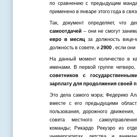
по сравнению с предыдущим мандат
применено в январе этого года в свя
Так, документ определяет, что 
самоотдачей
– они не смогут заним
евро в месяц
за должность вице-
должность в совете, и
2900
, если они
На данный момент количество в к
именами. В первой группе четверо,
советников с государственным
зарплату для продолжения своей 
Это дела самого мэра; Федерико Ал
вместе с его предыдущими област
пользования, дорожного движения, 
совета местного самоуправлени
команды; Рикардо Рекуэро из отд
университетах, детства и внима