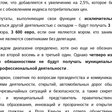
ом, что добавляется к увеличению на 2,5%, которое б
зи с обновлением индекса потребительских цен.
депутаты, выполняющие свои функции с
исключитель
аться другой деятельностью с окладом – будут получать
3
мэра,
3 600 евро,
если они являются мэром. кто заним
 не являются советниками без делегации.
аждом диапазоне определено, хотя оно еще не обознач
 во второй восемь и в третьей один. Однако
четверо из
и обязанностями не будут получать муниципаль
профессиональной деятельности
.
аркон, советник по вопросам президентства и коммуника
ями деятельности, открытий, автомобильных дорог общ
чрезвычайных ситуаций и безопасности, а также секре
я и муниципальный представитель правительствен
ела образования, инноваций и прозрачности и открыти
ния граждан, и Роза Каньон из отдела общественн