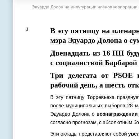
Эдуардо Долон на инаугурации членов корпорации 
В эту пятницу на пленар
мэра Эдуардо Долона о су
Двенадцать из 16 ПП буд
с социалисткой Барбарой
Три делегата от PSOE 
рабочий день, а шесть о
В эту пятницу Торревьеха праздну
после муниципальных выборов 28 ма
Эдуардо Долона о
вознаграждении
согласно прогнозам, с абсолютным бо
Эти оклады представляют собой
уве