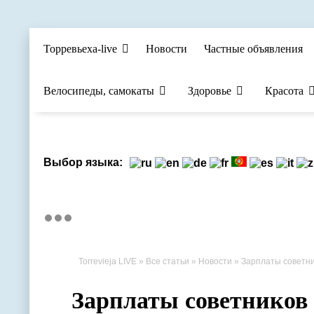
Торревьеха-live
Новости
Частные объявления
Велосипеды, самокаты
Здоровье
Красота
Выбор языка:
Torrevieja LIVE
»
Все статьи
»
Новости
» Зарплаты советни
Зарплаты советников