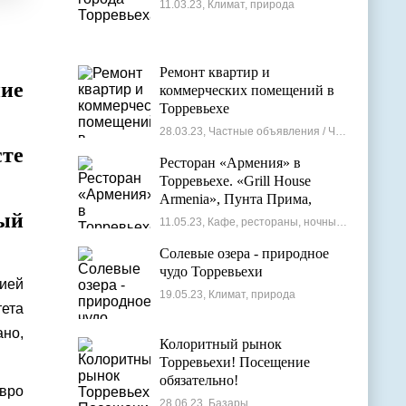
11.03.23, Климат, природа
Ремонт квартир и
ние
коммерческих помещений в
Торревьехе
28.03.23, Частные объявления / Частные мастера
сте
Ресторан «Армения» в
Торревьехе. «Grill House
Armenia», Пунта Прима,
ый
Испания
11.05.23, Кафе, рестораны, ночные клубы
Солевые озера - природное
чудо Торревьехи
ией
19.05.23, Климат, природа
тета
ано,
Колоритный рынок
Торревьехи! Посещение
обязательно!
евро
28.06.23, Базары