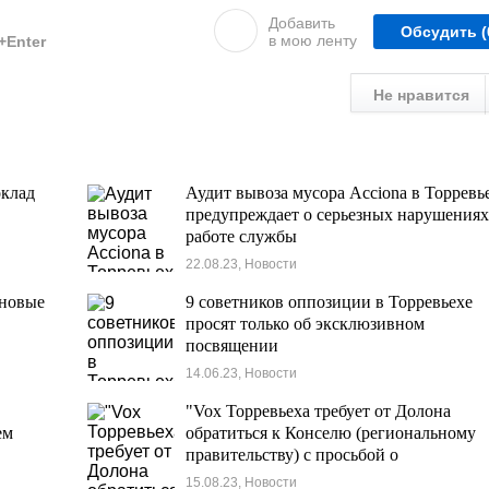
Добавить
Обсудить
(
в мою ленту
l+Enter
Не нравится
оклад
Аудит вывоза мусора Acciona в Торревь
предупреждает о серьезных нарушениях
работе службы
22.08.23, Новости
 новые
9 советников оппозиции в Торревьехе
просят только об эксклюзивном
посвящении
14.06.23, Новости
"Vox Торревьеха требует от Долона
ем
обратиться к Конселю (региональному
правительству) с просьбой о
реформировании частной собственност
15.08.23, Новости