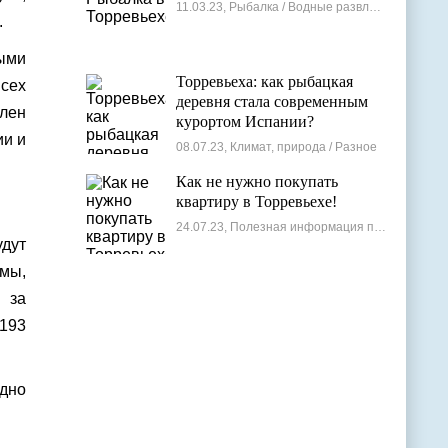
11.03.23, Рыбалка / Водные развлечения
.
ыми
Торревьеха: как рыбацкая
всех
деревня стала современным
член
курортом Испании?
ии и
08.07.23, Климат, природа / Разное
Как не нужно покупать
квартиру в Торревьехе!
24.07.23, Полезная информация по недвижимости
удут
ммы,
 за
 193
одно