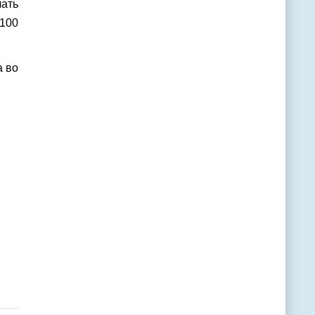
ать
 100
а во