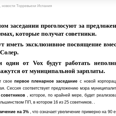
, новости Торревьехи Испания
ном заседании проголосуют за предложе
ммах, которые получат советники.
ут иметь эксклюзивное посвящение вме
 Солер.
и один от Vox будут работать неполн
ткажутся от муниципальной зарплаты.
ет свое
первое пленарное заседание
с новой корпорац
я. Сессия соответствует предложению мэра муниципали
 советников
, которое, по крайней мере, будет реализов
льшинством ПП, в котором 16 из 25 советников. .
личение на 3%
, что означает увеличение примерно на 90 