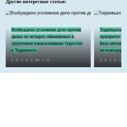
Другие интересные статьи:
Возбуждено уголовное дело против
Торревьеха и
двоих из четырех обвиняемых в
приоритет ст
групповом изнасиловании туристки
Баха автомоб
в Торревьехе.
железнодоро
0
0
94
0
0
0
2