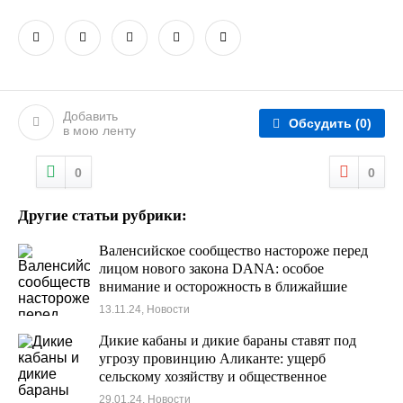
Добавить
Обсудить
(0)
в мою ленту
0
0
Другие статьи рубрики:
Валенсийское сообщество настороже перед
лицом нового закона DANA: особое
внимание и осторожность в ближайшие
несколько часов в районах, пострадавших от
13.11.24, Новости
наводнения.
Дикие кабаны и дикие бараны ставят под
угрозу провинцию Аликанте: ущерб
сельскому хозяйству и общественное
беспокойство
29.01.24, Новости