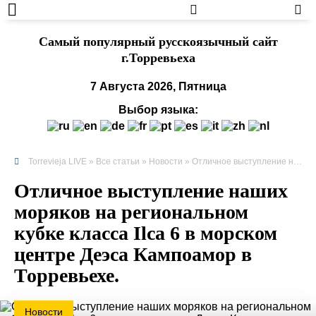
Cамый популярный русскоязычный сайт
г.Торревьеха
7 Августа 2026, Пятница
Выбор языка:
Torrevieja LIVE
»
Все статьи
»
Новости
» Отличное выступление наших моряков на региональном кубке класса Ilca 6 в морском центре Деэса Кампоамор в Торревьехе.
Отличное выступление наших
моряков на региональном
кубке класса Ilca 6 в морском
центре Деэса Кампоамор в
Торревьехе.
Новости