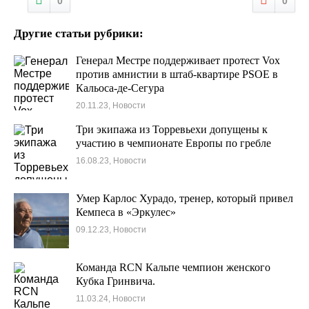
0
0
Другие статьи рубрики:
Генерал Местре поддерживает протест Vox
против амнистии в штаб-квартире PSOE в
Кальоса-де-Сегура
20.11.23, Новости
Три экипажа из Торревьехи допущены к
участию в чемпионате Европы по гребле
16.08.23, Новости
Умер Карлос Хурадо, тренер, который привел
Кемпеса в «Эркулес»
09.12.23, Новости
Команда RCN Кальпе чемпион женского
Кубка Гринвича.
11.03.24, Новости