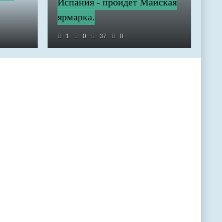
Испания - пройдет Майская
ярмарка.
1
0
37
0