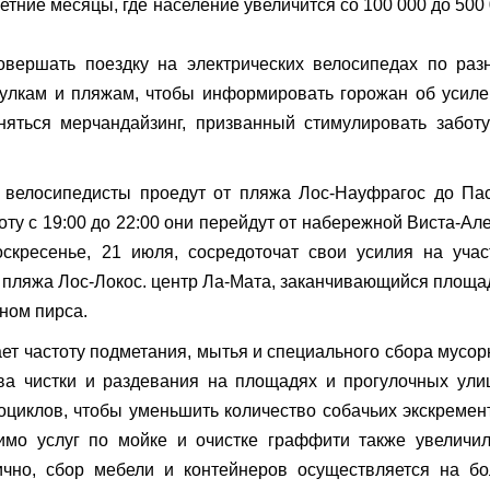
етние месяцы, где население увеличится со 100 000 до 500
овершать поездку на электрических велосипедах по ра
гулкам и пляжам, чтобы информировать горожан об усил
аняться мерчандайзинг, призванный стимулировать забот
 велосипедисты проедут от пляжа Лос-Науфрагос до Па
боту с 19:00 до 22:00 они перейдут от набережной Виста-Ал
оскресенье, 21 июля, сосредоточат свои усилия на учас
 пляжа Лос-Локос. центр Ла-Мата, заканчивающийся площ
ном пирса.
т частоту подметания, мытья и специального сбора мусо
тва чистки и раздевания на площадях и прогулочных ули
циклов, чтобы уменьшить количество собачьих экскремен
имо услуг по мойке и очистке граффити также увеличи
ично, сбор мебели и контейнеров осуществляется на б