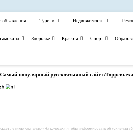
е объявления
Туризм
Недвижимость
Ремо
 самокаты
Здоровье
Красота
Спорт
Образов
Cамый популярный русскоязычный сайт г.Торревьех
т летнюю кампанию «На колесах», чтобы информировать об усилении уборки улиц и сбора мусо