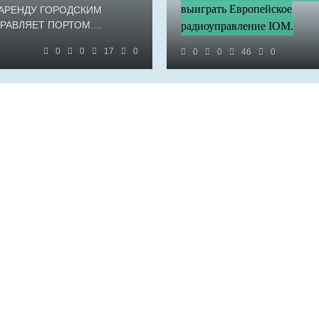
выиграть Европейское
 АРЕНДУ ГОРОДСКИМ
АВЛЯЕТ ПОРТОМ....
радиоуправление IOM.
0
0
17
0
0
0
46
0