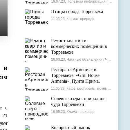
19.07.23, Полезная информация по недвижимости
Птицы города Торревьеха
11.03.23, Климат, природа
Ремонт квартир и
коммерческих помещений в
Торревьехе
28.03.23, Частные объявления / Частные мастера
а в
Ресторан «Армения» в
го
Торревьехе. «Grill House
Armenia», Пунта Прима,
Испания
11.05.23, Кафе, рестораны, ночные клубы
Солевые озера - природное
чудо Торревьехи
е с
19.05.23, Климат, природа
о 21
удет
Колоритный рынок