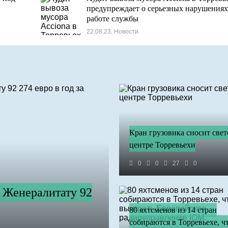
предупреждает о серьезных нарушениях
работе службы
22.08.23, Новости
Кран грузовика сносит свет
центре Торревьехи
0
0
27
0
т Женералитату 92
80 яхтсменов из 14 стран
собираются в Торревьехе, ч