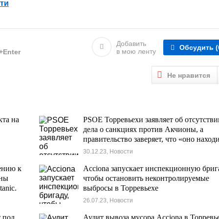
ти
Добавить
Обсудить
(
в мою ленту
l+Enter
Не нравится
кта на
PSOE Торревьехи заявляет об отсутстви
дела о санкциях против Акчионы, а
правительство заверяет, что «оно наход
в обработке».
30.12.23, Новости
ению к
Acciona запускает инспекционную бриг
ены
чтобы остановить неконтролируемые
anic.
выбросы в Торревьехе
26.07.23, Новости
 под
Аудит вывоза мусора Acciona в Торревь