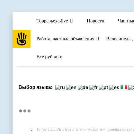
Торревьеха-live
Новости
Частны
Работа, частные объявления
Велосипеды,
Все рубрики
Выбор языка:
Torrevieja LIVE
»
Все статьи
»
Новости
» Торревьеха запускае