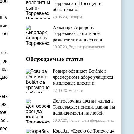
 000
Торревьехи! Посещение
обязательно!
зным
28.06.23, Базары
ении
Аквапарк Aquopolis
Торревьеха – отличное
у об
развлечение для детей и
взрослых
10.07.23, Водные развлечения
сео-
Обсуждаемые статьи
егри
тке,
Ровира обвиняет Botànic в
адью
чрезмерном наборе учащихся
в языковые школы и
проблемах с ассигнованиями
27.09.23, Новости
рных
Долгосрочная аренда жилья в
цах,
Торревьехе: поиски, варианты
тов.
недвижимости на любой
бюджет
лась
19.07.23, Полезная информация по недвижимости
олее
Корабль «Espejo de Torrevieja»