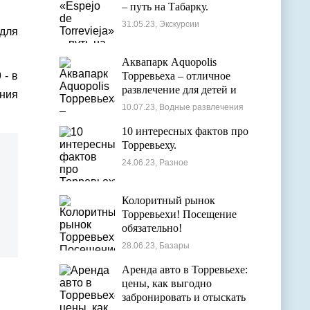
– путь на Табарку.
31.05.23, Экскурсии
 для
Аквапарк Aquopolis
 - в
Торревьеха – отличное
развлечение для детей и
ения
взрослых
10.07.23, Водные развлечения
10 интересных фактов про
Торревьеху.
24.06.23, Разное
Колоритный рынок
Торревьехи! Посещение
обязательно!
28.06.23, Базары
Аренда авто в Торревьехе:
цены, как выгодно
забронировать и отыскать