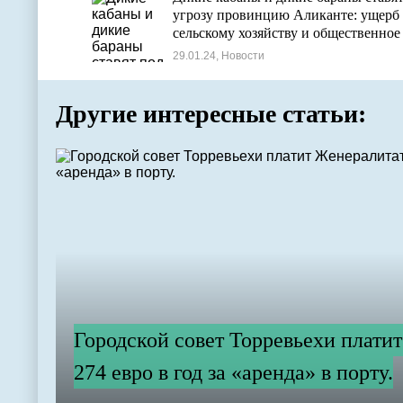
угрозу провинцию Аликанте: ущерб
сельскому хозяйству и общественное
беспокойство
29.01.24, Новости
Другие интересные статьи:
Городской совет Торревьехи плати
274 евро в год за «аренда» в порту.