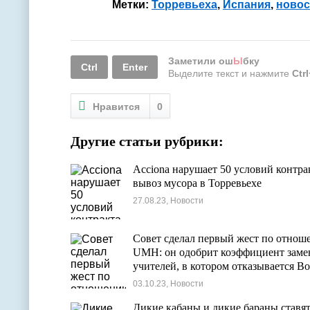
Метки:
Торревьеха
,
Испания
,
новос
Заметили ош
Ы
бку
Ctrl
Enter
Выделите текст и нажмите
Ctr
Нравится
0
Другие статьи рубрики:
Acciona нарушает 50 условий контра
вывоз мусора в Торревьехе
27.08.23, Новости
Совет сделал первый жест по отнош
UMH: он одобрит коэффициент зам
учителей, в котором отказывается Bot
03.10.23, Новости
Дикие кабаны и дикие бараны ставят