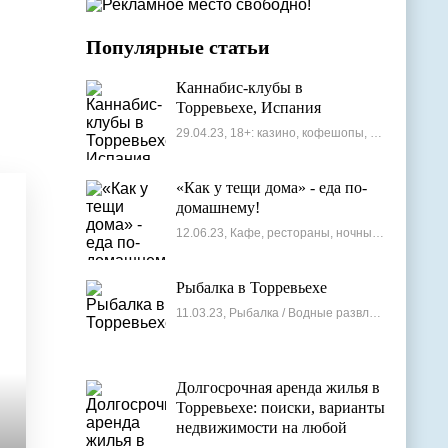
Популярные статьи
Каннабис-клубы в
Торревьехе, Испания
29.04.23, 18+: казино, кофешопы, стрип-бары
«Как у тещи дома» - еда по-
домашнему!
12.06.23, Кафе, рестораны, ночные клубы
Рыбалка в Торревьехе
11.03.23, Рыбалка / Водные развлечения
Долгосрочная аренда жилья в
Торревьехе: поиски, варианты
недвижимости на любой
бюджет