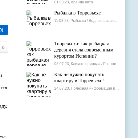
лучшие варианты
01.08.23, Аренда авто
Рыбалка в Торревьехе
11.03.23, Рыбалка / Водные развлечения
0)
Торревьеха: как рыбацкая
0
деревня стала современным
курортом Испании?
08.07.23, Климат, природа / Разное
Как не нужно покупать
и
квартиру в Торревьехе!
ится
24.07.23, Полезная информация по недвижимости
аду,
ехе