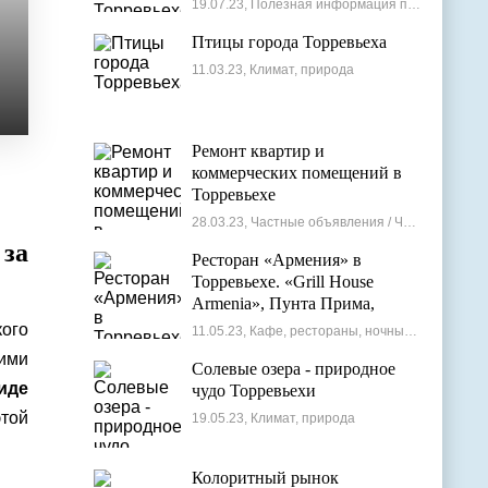
19.07.23, Полезная информация по недвижимости
Птицы города Торревьеха
11.03.23, Климат, природа
Ремонт квартир и
коммерческих помещений в
Торревьехе
28.03.23, Частные объявления / Частные мастера
 за
Ресторан «Армения» в
Торревьехе. «Grill House
Armenia», Пунта Прима,
Испания
ого
11.05.23, Кафе, рестораны, ночные клубы
ими
Солевые озера - природное
иде
чудо Торревьехи
этой
19.05.23, Климат, природа
Колоритный рынок