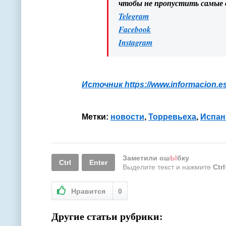
чтобы не пропустить самые
Telegram
Facebook
Instagram
Источник https://www.informacion.es
Метки:
новости
,
Торревьеха
,
Испан
Заметили ош
Ы
бку
Ctrl
Enter
Выделите текст и нажмите
Ctr
Нравится
0
Другие статьи рубрики: