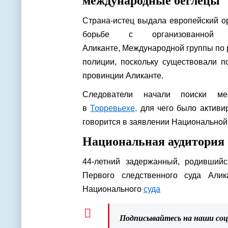
международные беглецы
Страна-истец выдала европейский ор
борьбе с организованной п
Аликанте, Международной группы по 
полиции, поскольку существовали п
провинции Аликанте.
Следователи начали поиски ме
в
Торревьехе,
для чего было активир
говорится в заявлении Национально
Национальная аудитория
44-летний задержанный, родивши
Первого следственного суда Али
Национального
суда
Подписывайтесь на наши со