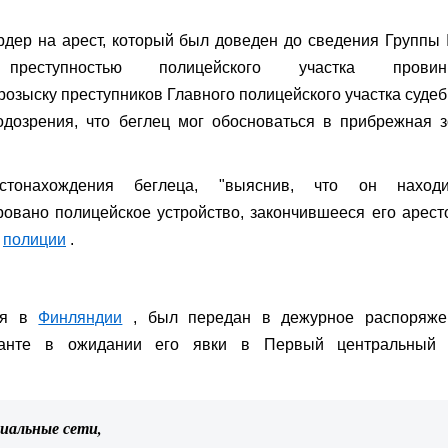
дер на арест, который был доведен до сведения Группы 
реступностью полицейского участка провин
розыску преступников Главного полицейского участка суде
одозрения, что беглец мог обосноваться в прибрежная 
стонахождения беглеца, "выяснив, что он находи
овано полицейское устройство, закончившееся его арест
й
полиции
.
йся в
Финляндии
, был передан в дежурное распоряже
канте в ожидании его явки в Первый центральный 
циальные сети,