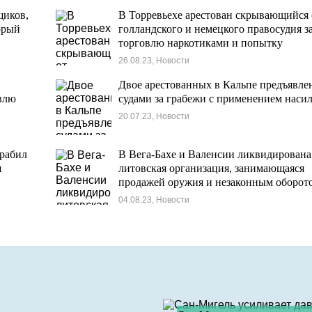
щиков,
В Торревьехе арестован скрывающийся 
орый
голландского и немецкого правосудия з
торговлю наркотиками и попытку
похищения.
26.08.23, Новости
Двое арестованных в Кальпе предъявле
овлю
судами за грабежи с применением наси
20.07.23, Новости
грабил
В Вега-Бахе и Валенсии ликвидирована
я
литовская организация, занимающаяся
продажей оружия и незаконным оборот
наркотиков с 29 задержанными
04.08.23, Новости