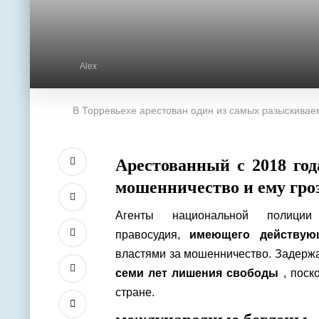
Alex
В Торревьехе арестован один из самых разыскиваем
Арестованный с 2018 го
мошенничество и ему гро
Агенты национальной полици
правосудия,
имеющего действую
властями за мошенничество. Задержа
семи лет лишения свободы
, поск
стране.