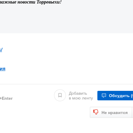
 важные новости Торревьехи!
/
ия
Добавить
Обсудить
(
в мою ленту
l+Enter
Не нравится