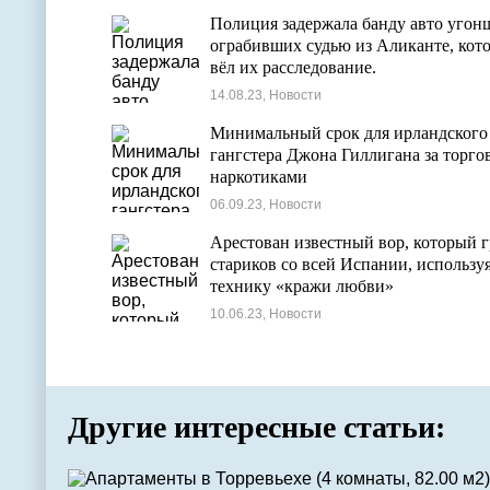
Полиция задержала банду авто угон
ограбивших судью из Аликанте, кот
вёл их расследование.
14.08.23, Новости
Минимальный срок для ирландского
гангстера Джона Гиллигана за торг
наркотиками
06.09.23, Новости
Арестован известный вор, который 
стариков со всей Испании, использу
технику «кражи любви»
10.06.23, Новости
Другие интересные статьи: