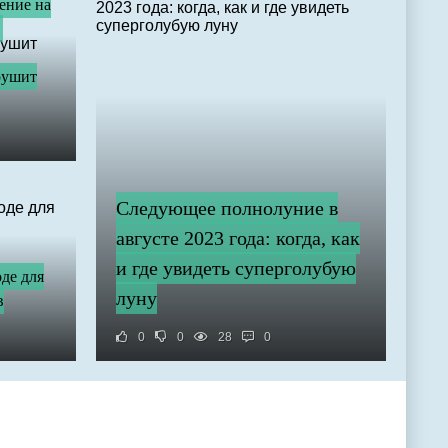
ение на
​
рушит
Следующее полнолуние в
августе 2023 года: когда, как
и где увидеть суперголубую
оде для
луну
в
0
0
28
0