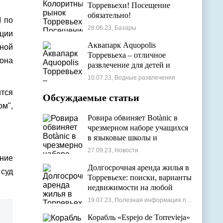
Торревьехи! Посещение
обязательно!
I по
28.06.23, Базары
ции
Аквапарк Aquopolis
бной
Торревьеха – отличное
зона
развлечение для детей и
взрослых
10.07.23, Водные развлечения
тся
Обсуждаемые статьи
ом",
Ровира обвиняет Botànic в
чрезмерном наборе учащихся
в языковые школы и
проблемах с ассигнованиями
27.09.23, Новости
ние
Долгосрочная аренда жилья в
суд
Торревьехе: поиски, варианты
недвижимости на любой
бюджет
19.07.23, Полезная информация по недвижимости
Корабль «Espejo de Torrevieja»