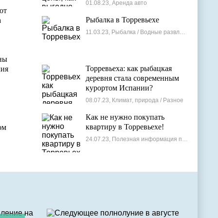
лучшие варианты
01.08.23, Аренда авто
от
Рыбалка в Торревьехе
а
11.03.23, Рыбалка / Водные развлечения
ны
Торревьеха: как рыбацкая
лия
деревня стала современным
курортом Испании?
08.07.23, Климат, природа / Разное
Как не нужно покупать
квартиру в Торревьехе!
ом
24.07.23, Полезная информация по недвижимости