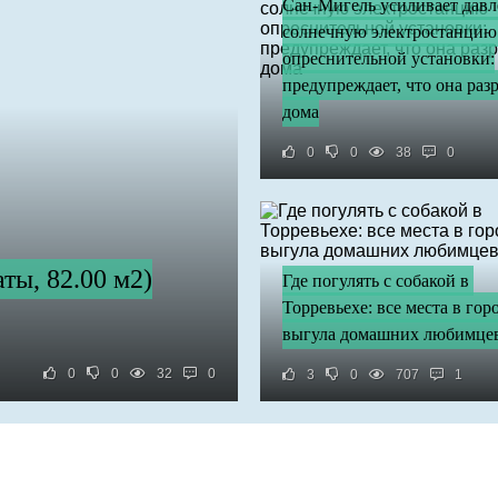
Сан-Мигель усиливает давл
солнечную электростанцию ​
опреснительной установки:
предупреждает, что она раз
дома
0
0
38
0
ты, 82.00 м2)
Где погулять с собакой в ​​
Торревьехе: все места в гор
выгула домашних любимце
0
0
32
0
3
0
707
1