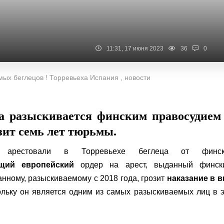
11:31, 17 июня 2023
36
0
ых беглецов ! Торревьеха Испания , новости
да разыскивается финским правосудием
зит семь лет тюрьмы.
и арестовали в Торревьехе беглеца от финск
щий европейский
ордер на арест, выданный финск
нному, разыскиваемому с 2018 года, грозит
наказание в в
ольку он является одним из самых разыскиваемых лиц в 