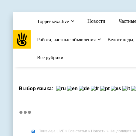
Новости
Частные
Торревьеха-live
Работа, частные объявления
Велосипеды,
Все рубрики
Выбор языка:
Torrevieja LIVE
»
Все статьи
»
Новости
» Нацполиция за