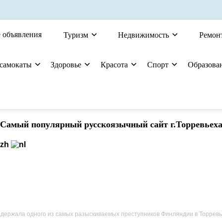
 объявления
Туризм
Недвижимость
Ремон
 самокаты
Здоровье
Красота
Спорт
Образова
Cамый популярный русскоязычный сайт г.Торревьех
держала одного из самых разыскиваемых преступников Финляндии в Торрев