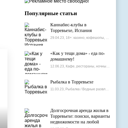
Популярные статьи
Каннабис-клубы в
Торревьехе, Испания
29.04.23, 18+: казино, кофешопы, стрип-бары
«Как у тещи дома» - еда по-
домашнему!
12.06.23, Кафе, рестораны, ночные клубы
Рыбалка в Торревьехе
11.03.23, Рыбалка / Водные развлечения
Долгосрочная аренда жилья в
Торревьехе: поиски, варианты
недвижимости на любой
бюджет