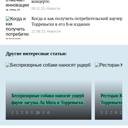
концерте.
08.11.23, Новости
Когда и как получить потребительский ваучер
Торревьехи в его 8-м издании
22.08.23, Новости
Другие интересные статьи:
Беспризорные собаки наносят ущерб
Ресторан Keep
фауне лагуны Ла Мата и Торревьехи.
Торревьехе
1
0
28
0
2
0
6