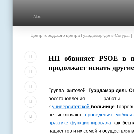
Alex
Центр городского центра Гуардамар-дель-Сегура. |
НП обвиняет PSOE в по
продолжает искать други
Группа жителей
Гуардамар-дель-С
восстановления работы м
к
университетской
больнице
Торревь
не исключают
проведения мобили
практике функционировала
как бесп
пациентов и их семей и осуществлял