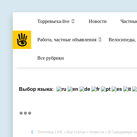
Торревьеха-live
Новости
Частны
Работа, частные объявления
Велосипеды,
Все рубрики
Выбор языка:
Torrevieja LIVE
»
Все статьи
»
Новости
» В Гуардамаре н