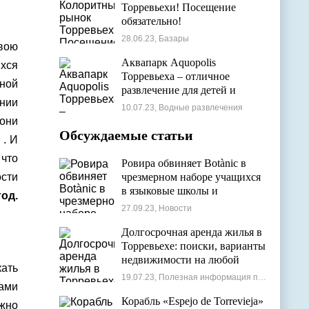
Торревьехи! Посещение
обязательно!
28.06.23, Базары
вою
Аквапарк Aquopolis
хся
Торревьеха – отличное
ьной
развлечение для детей и
ении
взрослых
10.07.23, Водные развлечения
 они
Обсуждаемые статьи
 . И
 что
Ровира обвиняет Botànic в
ости
чрезмерном наборе учащихся
в языковые школы и
од.
проблемах с ассигнованиями
27.09.23, Новости
Долгосрочная аренда жилья в
Торревьехе: поиски, варианты
недвижимости на любой
кать
бюджет
19.07.23, Полезная информация по недвижимости
ми
Корабль «Espejo de Torrevieja»
ажно