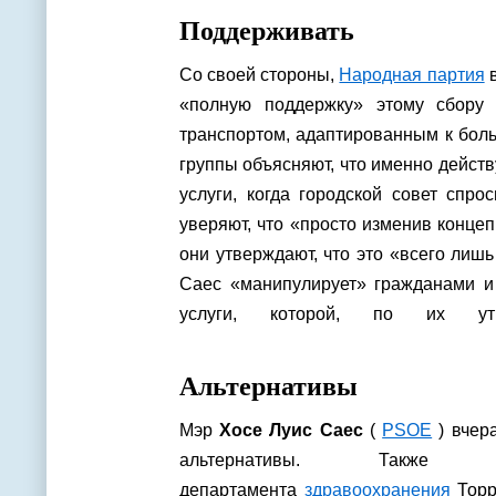
Поддерживать
Со своей стороны,
Народная партия
в
«полную поддержку» этому сбору 
транспортом, адаптированным к боль
группы объясняют, что именно дейс
услуги, когда городской совет спр
уверяют, что «просто изменив конц
они утверждают, что это «всего лиш
Саес «манипулирует» гражданами и 
услуги, которой, по их ут
Альтернативы
Мэр
Хосе Луис Саес
(
PSOE
) вчер
альтернативы. Также
департамента
здравоохранения
Торр