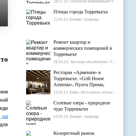
19.07.23, Полезная информация по недвижимости
Птицы города Торревьеха
11.03.23, Климат, природа
Ремонт квартир и
коммерческих помещений в
Торревьехе
то
28.03.23, Частные объявления / Частные мастера
Ресторан «Армения» в
Торревьехе. «Grill House
Armenia», Пунта Прима,
Испания
ием
11.05.23, Кафе, рестораны, ночные клубы
ной
Солевые озера - природное
седи
чудо Торревьехи
 на
19.05.23, Климат, природа
для
Колоритный рынок