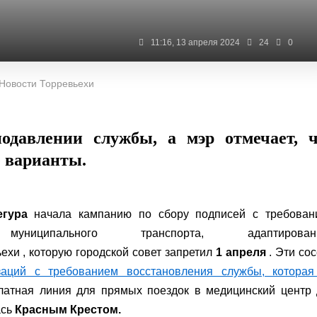
11:16, 13 апреля 2024
24
0
 Новости Торревьехи
давлении службы, а мэр отмечает, ч
е варианты.
егура
начала кампанию по сбору подписей с требован
униципального транспорта, адаптирован
ехи , которую городской совет запретил
1 апреля
. Эти со
заций с требованием восстановления службы, которая
латная линия для прямых поездок в медицинский центр 
ась
Красным Крестом.