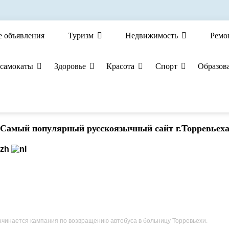
е объявления
Туризм
Недвижимость
Ремо
 самокаты
Здоровье
Красота
Спорт
Образов
Cамый популярный русскоязычный сайт г.Торревьех
ачинается кампания по возвращению автобуса в больницу Торревьехи.