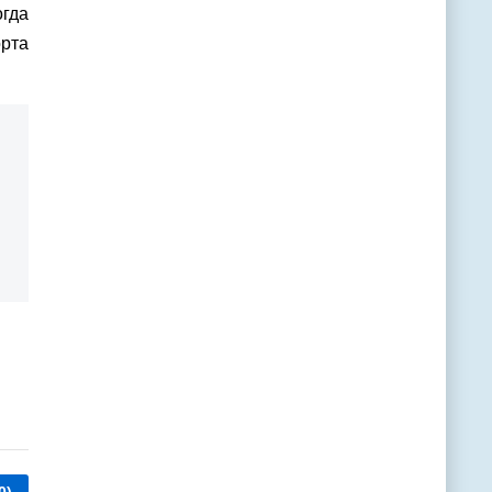
гда
орта
0)