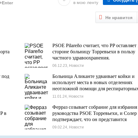
в мою ленту
l+Enter
Не нравится
PSOE Pilareño считает, что PP оставляет
орта
стороне больницу Торревьехи в пользу
частного здравоохранения.
06.12.23, Новости
 под
Больница Аликанте удваивает койки и
использует места в новых отделениях
неотложной помощи для респираторны
инфекций, а отделения в Эльче почти
11.01.24, Новости
заполнены.
Ферраз созывает собрание для избрания
P в
руководства PSOE Торревьехи, и Солер
подтверждает, что он представится
09.02.24, Новости