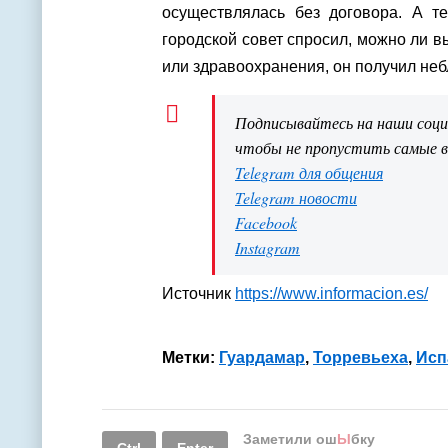
осуществлялась без договора. А т
городской совет спросил, можно ли в
или здравоохранения, он получил не
Подписывайтесь на наши соц
чтобы не пропустить самые 
Telegram для общения
Telegram новости
Facebook
Instagram
Источник
https://www.informacion.es/
Метки:
Гуардамар
,
Торревьеха
,
Исп
Заметили ош
Ы
бку
Ctrl
Enter