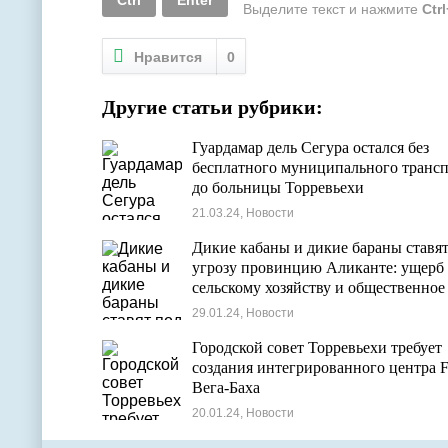
Выделите текст и нажмите
Ctr
Нравится
0
Другие статьи рубрики:
Гуардамар дель Сегура остался без
бесплатного муниципального трансп
до больницы Торревьехи
21.03.24, Новости
Дикие кабаны и дикие бараны ставят
угрозу провинцию Аликанте: ущерб
сельскому хозяйству и общественное
беспокойство
29.01.24, Новости
Городской совет Торревьехи требует
создания интегрированного центра F
Вега-Баха
20.01.24, Новости