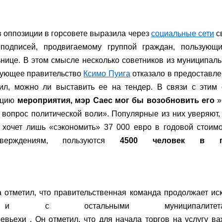
 оппозиции в горсовете выразила через
социальные сети
с
подписей, продвигаемому группой граждан, пользующи
нице. В этом смысле несколько советников из муниципал
твующее правительство
Ксимо Пуига
отказало в предоставл
осил, можно ли выставить ее на тендер. В связи с этим
епцию
мероприятия, мэр Саес мог бы возобновить его
»
ь вопрос политической воли». Популярные из них уверяют,
хочет лишь «сэкономить» 37 000 евро в годовой стоим
верждениям, пользуются
4500 человек в г
а отметил, что правительственная команда продолжает ис
 и с остальными муниципалитета
евьехи . Он отметил, что для начала торгов на услугу в