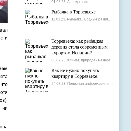
лучшие варианты
01.08.23, Аренда авто
Рыбалка в Торревьехе
11.03.23, Рыбалка / Водные развлечения
овал
ости
Торревьеха: как рыбацкая
деревня стала современным
курортом Испании?
08.07.23, Климат, природа / Разное
ием
Как не нужно покупать
квартиру в Торревьехе!
чета
24.07.23, Полезная информация по недвижимости
 что
хотя
в),
 ни
 она