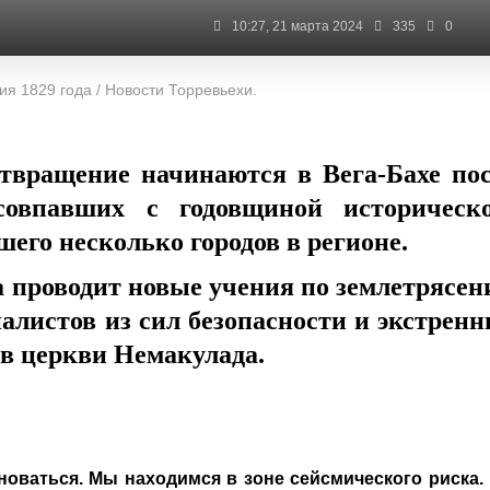
10:27, 21 марта 2024
335
0
я 1829 года / Новости Торревьехи.
отвращение начинаются в
Вега-Бахе
пос
 совпавших с годовщиной историческо
его несколько городов в регионе.
а проводит новые учения по землетрясе
иалистов из сил безопасности и экстрен
и в церкви Немакулада.
новаться. Мы находимся в зоне сейсмического риска.