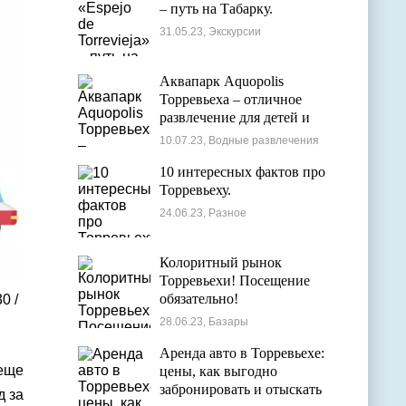
– путь на Табарку.
31.05.23, Экскурсии
Аквапарк Aquopolis
Торревьеха – отличное
развлечение для детей и
взрослых
10.07.23, Водные развлечения
10 интересных фактов про
Торревьеху.
24.06.23, Разное
Колоритный рынок
Торревьехи! Посещение
обязательно!
30
/
28.06.23, Базары
Аренда авто в Торревьехе:
 еще
цены, как выгодно
забронировать и отыскать
д за