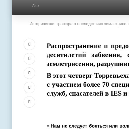
Alex
Историческая гравюра о последствиях землетрясени
Распространение и пред
десятилетий забвения,
землетрясения, разрушивш
В этот четверг Торревьех
с участием более 70 спец
служб, спасателей в IES 
«
Нам не следует бояться или вол