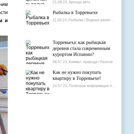
лучшие варианты
01.08.23, Аренда авто
 ним
сти
Рыбалка в Торревьехе
м и
11.03.23, Рыбалка / Водные развлечения
Торревьеха: как рыбацкая
деревня стала современным
курортом Испании?
08.07.23, Климат, природа / Разное
Как не нужно покупать
квартиру в Торревьехе!
24.07.23, Полезная информация по недвижимости