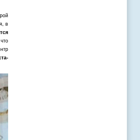
рой
я, в
тся
 что
нтр
та-