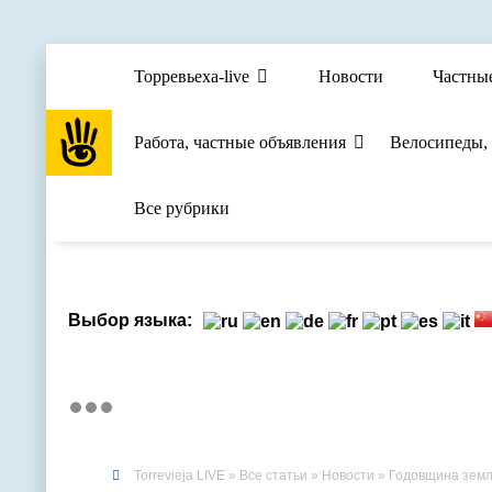
Торревьеха-live
Новости
Частны
Работа, частные объявления
Велосипеды,
Все рубрики
Выбор языка:
Torrevieja LIVE
»
Все статьи
»
Новости
» Годовщина земл