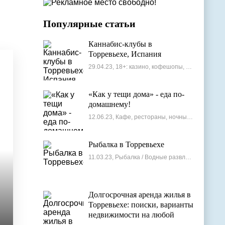
Популярные статьи
Каннабис-клубы в
Торревьехе, Испания
29.04.23, 18+: казино, кофешопы, стрип-бары
«Как у тещи дома» - еда по-
домашнему!
12.06.23, Кафе, рестораны, ночные клубы
Рыбалка в Торревьехе
11.03.23, Рыбалка / Водные развлечения
Долгосрочная аренда жилья в
Торревьехе: поиски, варианты
недвижимости на любой
бюджет