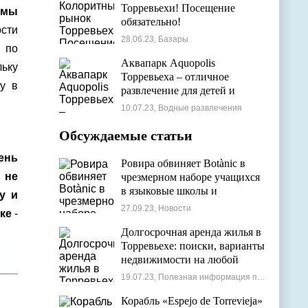
Торревьехи! Посещение
 мы
обязательно!
сти
28.06.23, Базары
 по
Аквапарк Aquopolis
льку
Торревьеха – отличное
у в
развлечение для детей и
взрослых
10.07.23, Водные развлечения
Обсуждаемые статьи
чень
Ровира обвиняет Botànic в
 не
чрезмерном наборе учащихся
в языковые школы и
у и
проблемах с ассигнованиями
27.09.23, Новости
ке
-
Долгосрочная аренда жилья в
Торревьехе: поиски, варианты
недвижимости на любой
бюджет
19.07.23, Полезная информация по недвижимости
Корабль «Espejo de Torrevieja»