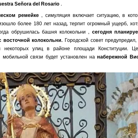
uestra Señora del Rosario
.
ческом ремейке
, симуляция включает ситуацию, в кото
изошло более 180 лет назад, терпит огромный ущерб, хот
 когда обрушилась башня колокольни ,
сегодня планируе
с восточной колокольни.
Городской совет предупредил,
я некоторых улиц в районе площади Конституции. Це
м мобильной связи будет установлен на
набережной Вис