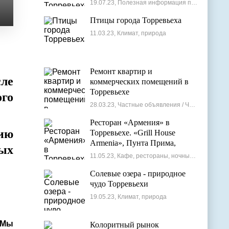
19.07.23, Полезная информация по недвижимости
Птицы города Торревьеха
11.03.23, Климат, природа
Ремонт квартир и
ле
коммерческих помещений в
Торревьехе
го
28.03.23, Частные объявления / Частные мастера
Ресторан «Армения» в
нию
Торревьехе. «Grill House
Armenia», Пунта Прима,
ных
Испания
11.05.23, Кафе, рестораны, ночные клубы
Солевые озера - природное
чудо Торревьехи
19.05.23, Климат, природа
 Мы
Колоритный рынок