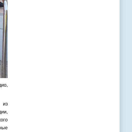
ио,
 из
ии,
кого
ьные