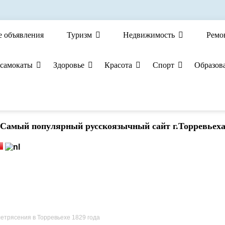
е объявления
Туризм
Недвижимость
Ремо
 самокаты
Здоровье
Красота
Спорт
Образов
Cамый популярный русскоязычный сайт г.Торревьех
етрясения в Торревьехе 1829 года