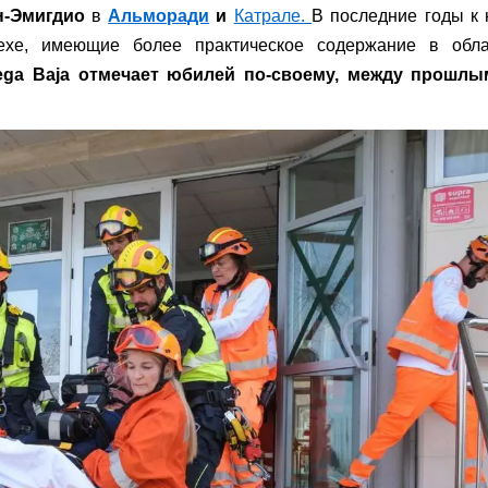
н-Эмигдио
в
Альморади
и
Катрале.
В последние годы к
ехе, имеющие более практическое содержание в обла
Vega Baja отмечает юбилей по-своему, между прошлы