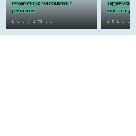
безработицы: ознакомьтесь с
Торревьехи д
рейтингом.
чтобы получи
0
0
33
0
0
0
3