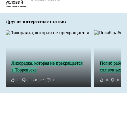
Другие интересные статьи:
Лихорадка, которая не прекращается
Погиб рабочи
в Торревьехе
солнечных ба
0
0
37
0
0
0