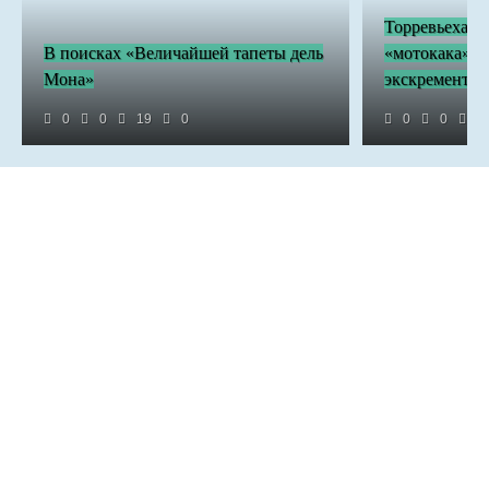
Торревьеха за
В поисках «Величайшей тапеты дель
«мотокака» п
Мона»
экскрементов
0
0
19
0
0
0
8