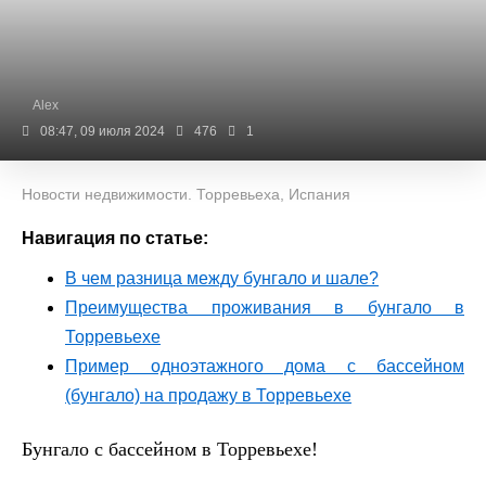
Alex
08:47, 09 июля 2024
476
1
Новости недвижимости. Торревьеха, Испания
Навигация по статье:
В чем разница между бунгало и шале?
Преимущества проживания в бунгало в
Торревьехе
Пример одноэтажного дома с бассейном
(бунгало) на продажу в Торревьехе
Бунгало с бассейном в Торревьехе!