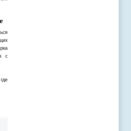
е
ться
щих
ерка
в с
 где