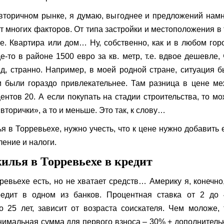
вторичном рынке, я думаю, выгоднее и предложений нам
от многих факторов. От типа застройки и местоположения в
е. Квартира или дом… Ну, собственно, как и в любом гор
-то в районе 1500 евро за кв. метр, т.е. вдвое дешевле,
ляд, странно. Например, в моей родной стране, ситуация 
ки были гораздо привлекательнее. Там разница в цене м
нтов 20. А если покупать на стадии строительства, то м
торички», а то и меньше. Это так, к слову…
я в Торревьехе, нужно учесть, что к цене нужно добавить
ление и налоги.
илья в Торревьехе в кредит
ревьехе есть, но не хватает средств… Америку я, конечно
редит в одном из банков. Процентная ставка от 2 до 
 25 лет, зависит от возраста соискателя. Чем моложе,
инимальная сумма для первого взноса – 30% + дополнител