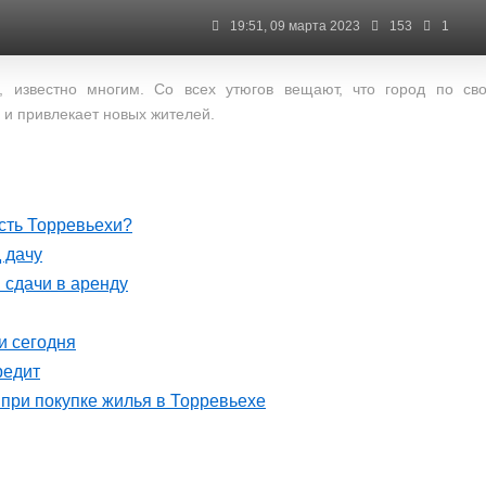
19:51, 09 марта 2023
153
1
 известно многим. Со всех утюгов вещают, что город по св
и привлекает новых жителей.
сть Торревьехи?
 дачу
 сдачи в аренду
и сегодня
редит
при покупке жилья в Торревьехе