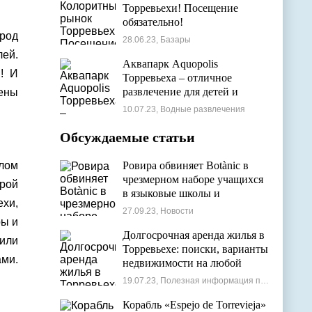
Торревьехи! Посещение
обязательно!
ород
28.06.23, Базары
ей.
Аквапарк Aquopolis
! И
Торревьеха – отличное
развлечение для детей и
ены
взрослых
10.07.23, Водные развлечения
Обсуждаемые статьи
лом
Ровира обвиняет Botànic в
чрезмерном наборе учащихся
орой
в языковые школы и
ехи,
проблемах с ассигнованиями
27.09.23, Новости
ры и
Долгосрочная аренда жилья в
пили
Торревьехе: поиски, варианты
ами.
недвижимости на любой
бюджет
19.07.23, Полезная информация по недвижимости
Корабль «Espejo de Torrevieja»