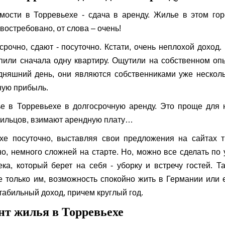
ости в Торревьехе - сдача в аренду. Жилье в этом го
востребовано, от слова – очень!
срочно, сдают - посуточно. Кстати, очень неплохой доход.
пили сначала одну квартиру. Ощутили на собственном оп
одняшний день, они являются собственниками уже нескол
ную прибыль.
е в Торревьехе в долгосрочную аренду. Это проще для 
жильцов, взимают арендную плату…
хе посуточно, выставляя свои предложения на сайтах 
чно, немного сложней на старте. Но, можно все сделать по 
ека, который берет на себя - уборку и встречу гостей. Т
е только им, возможность спокойно жить в Германии или
табильный доход, причем круглый год.
нт жилья в Торревьехе