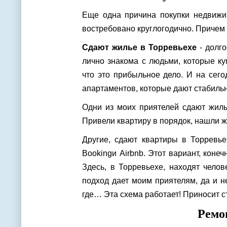
Еще одна причина покупки недвижим
востребовано круглогодично. Причем 
Сдают жилье в Торревьехе
- долго
лично знакома с людьми, которые ку
что это прибыльное дело. И на сег
апартаментов, которые дают стабиль
Одни из моих приятелей сдают жиль
Привели квартиру в порядок, нашли 
Другие, сдают квартиры в Торревье
Booking
и
Airbnb
. Этот вариант, коне
Здесь, в Торревьехе, находят челов
подход дает моим приятелям, да и н
где… Эта схема работает! Приносит с
Ремо