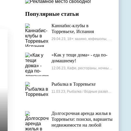
Популярные статьи
Каннабис-клубы в
Торревьехе, Испания
29.04.23, 18+: казино, кофешопы, стрип-бары
«Как у тещи дома» - еда по-
домашнему!
12.06.23, Кафе, рестораны, ночные клубы
Рыбалка в Торревьехе
11.03.23, Рыбалка / Водные развлечения
Долгосрочная аренда жилья в
Торревьехе: поиски, варианты
недвижимости на любой
бюджет