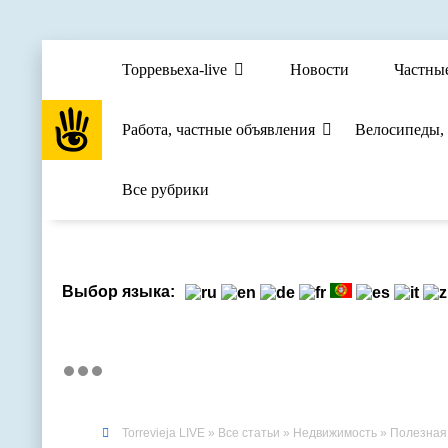
Торревьеха-live
Новости
Частны
Работа, частные объявления
Велосипеды,
Все рубрики
Выбор языка:
Torrevieja LIVE
»
Все статьи
»
Недвижимость
»
Полезная