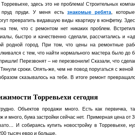
 Торревьехе, здесь это не проблема! Строительных компа
ь пруд пруди. У меня есть
знакомые ребята
, которые
огут превратить видавшую виды квартиру в конфетку. Здес
на тем, что с ремонтом нет никаких проблем. Встретил
риалы, быстро и качественно сделали, рассчитались и «а
ой родной город. При том, что цены на ремонтные раб
алкивался с тем, что найти нормального мастера было до 
пришли! Перезвонят – не перезвонили! Сказали, что сдела
 Тянули сроки. Опять-же, чем не повод поругаться с женой
образом сказывалось на тебе. В итоге ремонт превращал
ижимости Торревьехи сегодня
рудно. Объектов продажи много. Есть как первичка, т
ж и много, бума застройки сейчас нет. Примерная цена от 
овато… И собираясь купить новостройку в Торревьехе, н
 200 тысяч евро и больше.