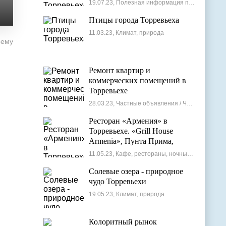
19.07.23, Полезная информация по недвижимости
Птицы города Торревьеха
11.03.23, Климат, природа
оему
Ремонт квартир и
коммерческих помещений в
Торревьехе
28.03.23, Частные объявления / Частные мастера
Ресторан «Армения» в
Торревьехе. «Grill House
Armenia», Пунта Прима,
Испания
11.05.23, Кафе, рестораны, ночные клубы
Солевые озера - природное
чудо Торревьехи
19.05.23, Климат, природа
Колоритный рынок