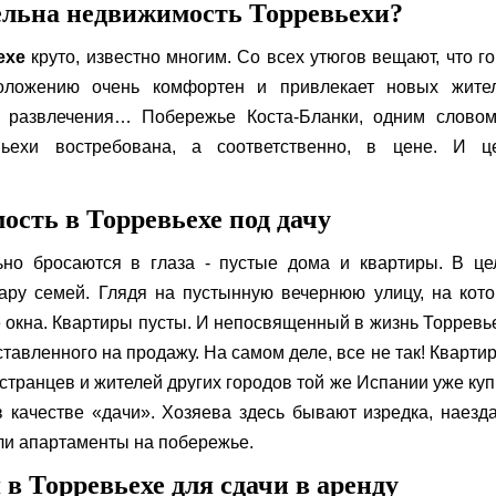
льна недвижимость Торревьехи?
ехе
круто, известно многим. Со всех утюгов вещают, что г
оложению очень комфортен и привлекает новых жител
а, развлечения… Побережье Коста-Бланки, одним словом
вьехи востребована, а соответственно, в цене. И ц
сть в Торревьехе под дачу
ьно бросаются в глаза - пустые дома и квартиры. В це
ару семей. Глядя на пустынную вечернюю улицу, на кот
е окна. Квартиры пусты. И непосвященный в жизнь Торревь
тавленного на продажу. На самом деле, все не так! Кварти
странцев и жителей других городов той же Испании уже ку
в качестве «дачи». Хозяева здесь бывают изредка, наезд
или апартаменты на побережье.
в Торревьехе для сдачи в аренду