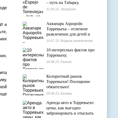
– путь на Табарку.
роде
31.05.23, Экскурсии
Аквапарк Aquopolis
 И я
Торревьеха – отличное
ыте,
развлечение для детей и
ьких
взрослых
10.07.23, Водные развлечения
10 интересных фактов про
Торревьеху.
них.
24.06.23, Разное
типа
Колоритный рынок
уму.
Торревьехи! Посещение
акой
обязательно!
 еще
28.06.23, Базары
Аренда авто в Торревьехе:
цены, как выгодно
забронировать и отыскать