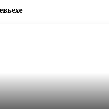
евьехе