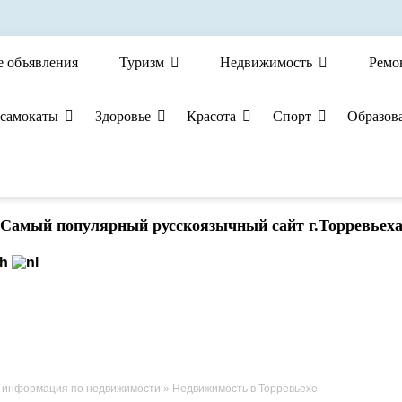
е объявления
Туризм
Недвижимость
Ремо
 самокаты
Здоровье
Красота
Спорт
Образов
Cамый популярный русскоязычный сайт г.Торревьех
 информация по недвижимости
» Недвижимость в Торревьехе