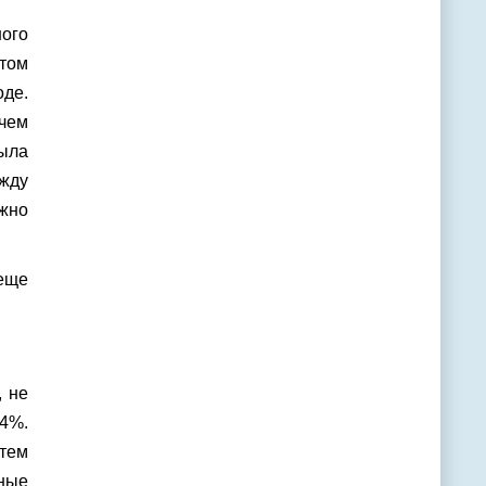
ного
 том
оде.
 чем
была
ежду
ожно
 еще
, не
4%.
 тем
ьные