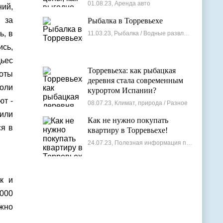
лучшие варианты
01.08.23, Аренда авто
ний,
 за
Рыбалка в Торревьехе
ь, в
11.03.23, Рыбалка / Водные развлечения
ись,
дьес
Торревьеха: как рыбацкая
оты
деревня стала современным
боли
курортом Испании?
ют -
08.07.23, Климат, природа / Разное
 или
Как не нужно покупать
ся в
квартиру в Торревьехе!
24.07.23, Полезная информация по недвижимости
ак и
3000
ужно