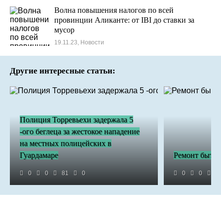
Волна повышения налогов по всей
провинции Аликанте: от IBI до ставки за
мусор
19.11.23, Новости
Другие интересные статьи:
Полиция Торревьехи задержала 5
-ого беглеца за жестокое нападение
на местных полицейских в
Гуардамаре
Ремонт бытов
0
0
81
0
0
0
1