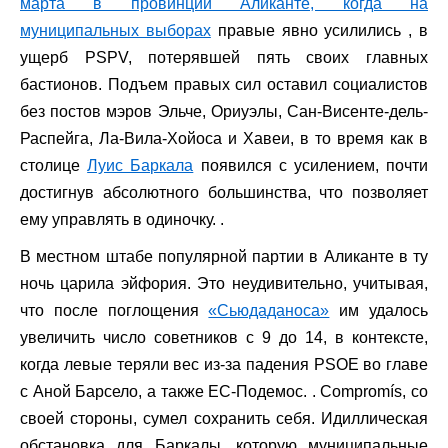
марта в провинции Аликанте, когда на
муниципальных выборах
правые явно усилились , в
ущерб PSPV, потерявшей пять своих главных
бастионов. Подъем правых сил оставил социалистов
без постов мэров Эльче, Ориуэлы, Сан-Висенте-дель-
Распейга, Ла-Вила-Хойоса и Хавеи, в то время как в
столице
Луис Баркала
появился с усилением, почти
достигнув абсолютного большинства, что позволяет
ему управлять в одиночку. .
В местном штабе популярной партии в Аликанте в ту
ночь царила эйфория. Это неудивительно, учитывая,
что после поглощения
«Сьюдаданоса»
им удалось
увеличить число советников с 9 до 14, в контексте,
когда левые теряли вес из-за падения PSOE во главе
с Аной Барсело, а также ЕС-Подемос. . Compromís, со
своей стороны, сумел сохранить себя. Идиллическая
обстановка для Баркалы, которую муниципальные