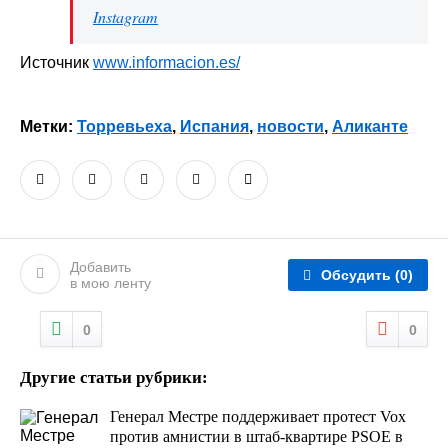
Instagram
Источник
www.informacion.es/
Метки:
Торревьеха
,
Испания
,
новости
,
Аликанте
Добавить
Обсудить
(0)
в мою ленту
0
0
Другие статьи рубрики:
Генерал Местре поддерживает протест Vox
против амнистии в штаб-квартире PSOE в