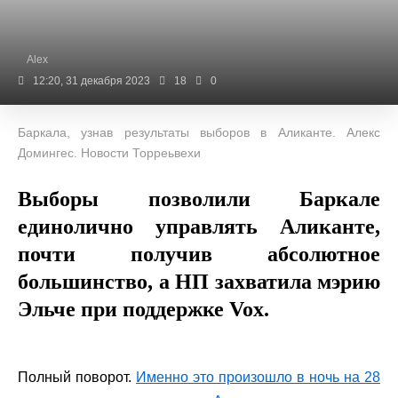
Alex
12:20, 31 декабря 2023
18
0
Баркала, узнав результаты выборов в Аликанте. Алекс
Домингес. Новости Торреьвехи
Выборы позволили Баркале
единолично управлять Аликанте,
почти получив абсолютное
большинство, а НП захватила мэрию
Эльче при поддержке Vox.
Полный поворот.
Именно это произошло в ночь на 28