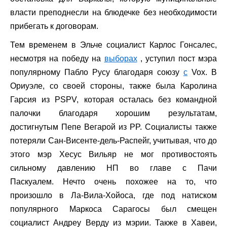
власти преподнесли на блюдечке без необходимости
прибегать к договорам.
Тем временем в Эльче социалист Карлос Гонсалес,
несмотря на победу на
выборах
, уступил пост мэра
популярному Пабло Русу благодаря союзу
с
Vox. В
Ориуэле, со своей стороны, также была Каролина
Гарсия из PSPV, которая осталась без командной
палочки благодаря хорошим результатам,
достигнутым Пепе Вегарой из PP. Социалисты также
потеряли Сан-Висенте-дель-Распейг, учитывая, что до
этого мэр Хесус Вильяр не мог противостоять
сильному давлению НП во главе с Пачи
Паскуалем. Нечто очень похожее на то, что
произошло в Ла-Вила-Хойоса, где под натиском
популярного Маркоса Сарагосы был смещен
социалист Андреу Верду из мэрии. Также в Хавеи,