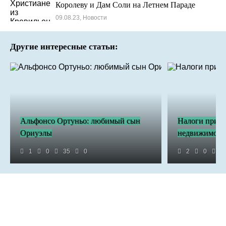
Королеву и Дам Соли на Летнем Параде
09.08.23, Новости
Другие интересные статьи:
Альфонсо Ортуньо: любимый сын
Налоги при п
Ориуэлы
недвижимости
1
0
35
0
2
0
1