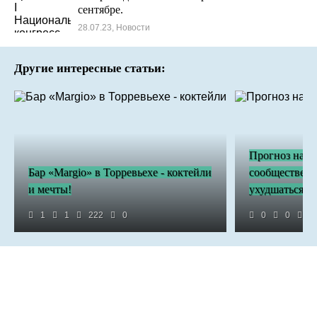
сентябре.
28.07.23, Новости
Другие интересные статьи:
Прогноз на в
Бар «Margio» в Торревьехе - коктейли
сообществе: с
и мечты!
ухудшаться
1
1
222
0
0
0
2