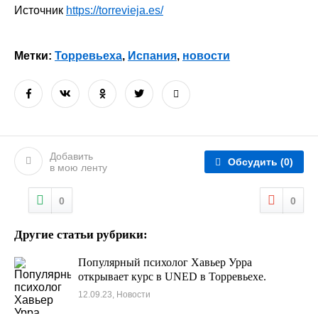
Источник
https://torrevieja.es/
Метки:
Торревьеха
,
Испания
,
новости
Добавить
Обсудить
(0)
в мою ленту
0
0
Другие статьи рубрики:
Популярный психолог Хавьер Урра
открывает курс в UNED в Торревьехе.
12.09.23, Новости