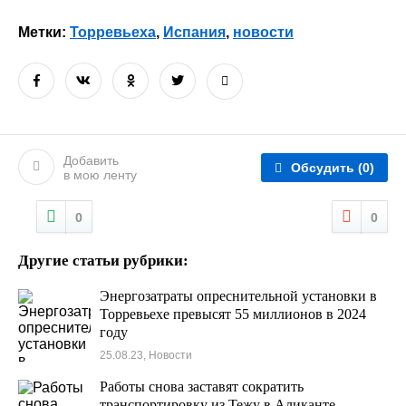
Метки:
Торревьеха
,
Испания
,
новости
Добавить
Обсудить
(0)
в мою ленту
0
0
Другие статьи рубрики:
Энергозатраты опреснительной установки в
Торревьехе превысят 55 миллионов в 2024
году
25.08.23, Новости
Работы снова заставят сократить
транспортировку из Тежу в Аликанте,