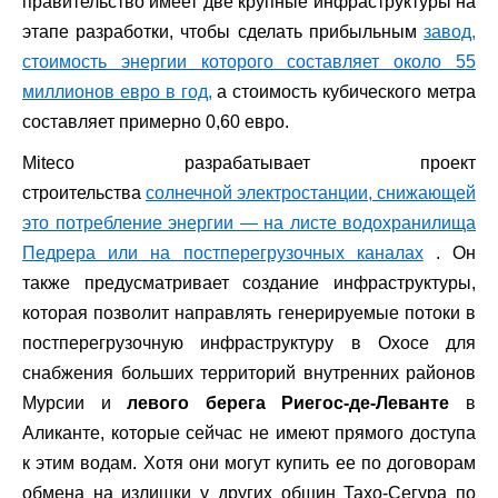
правительство имеет две крупные инфраструктуры на
этапе разработки, чтобы сделать прибыльным
завод,
стоимость энергии которого составляет около 55
миллионов евро в год,
а стоимость кубического метра
составляет примерно 0,60 евро.
Miteco разрабатывает проект
строительства
солнечной электростанции, снижающей
это потребление энергии — на листе водохранилища
Педрера или на постперегрузочных каналах
. Он
также предусматривает создание инфраструктуры,
которая позволит направлять генерируемые потоки в
постперегрузочную инфраструктуру в Охосе для
снабжения больших территорий внутренних районов
Мурсии и
левого берега Риегос-де-Леванте
в
Аликанте, которые сейчас не имеют прямого доступа
к этим водам. Хотя они могут купить ее по договорам
обмена на излишки у других общин Тахо-Сегура по