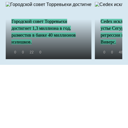
Городской совет Торревьехи
Cedex исключа
достигнет 1,3 миллиона в год,
устье Сегуры
разместив в банке 40 миллионов
регрессии пл
излишков.
Виверс.
0
0
22
0
0
0
48