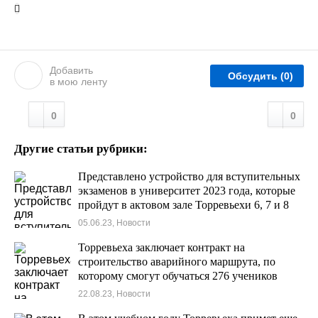
Добавить
Обсудить
(0)
в мою ленту
0
0
Другие статьи рубрики:
Представлено устройство для вступительных
экзаменов в университет 2023 года, которые
пройдут в актовом зале Торревьехи 6, 7 и 8
июня.
05.06.23, Новости
Торревьеха заключает контракт на
строительство аварийного маршрута, по
которому смогут обучаться 276 учеников
школы № 14.
22.08.23, Новости