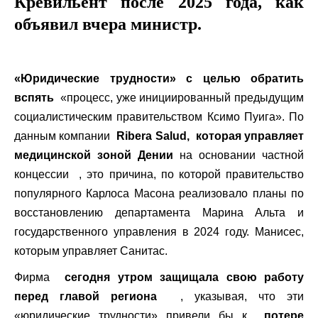
Кревильент после 2025 года, как
объявил вчера министр.
«Юридические трудности» с целью обратить
вспять
«процесс, уже инициированный предыдущим
социалистическим правительством Ксимо Пуига». По
данным компании
Ribera Salud, которая управляет
медицинской зоной
Дении
на основании частной
концессии , это причина, по которой правительство
популярного Карлоса Масона реализовало планы по
восстановлению департамента Марина Альта и
государственного управления в 2024 году. Манисес,
которым управляет Санитас.
Фирма
сегодня утром защищала свою работу
перед главой региона
, указывая, что эти
«юридические трудности» привели бы к
потере