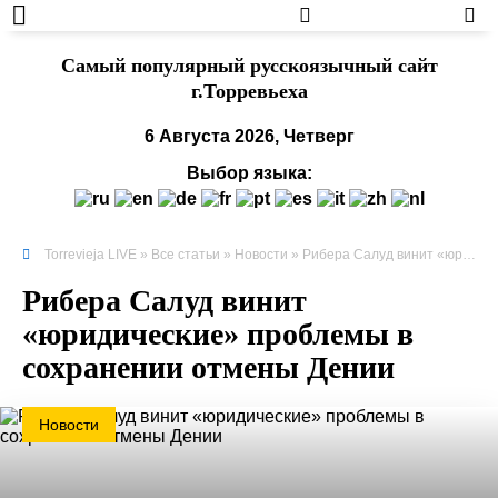
Cамый популярный русскоязычный сайт
г.Торревьеха
6 Августа 2026, Четверг
Выбор языка:
Torrevieja LIVE
»
Все статьи
»
Новости
» Рибера Салуд винит «юридические» проблемы в сохранении отмены Дении
Рибера Салуд винит
«юридические» проблемы в
сохранении отмены Дении
Новости