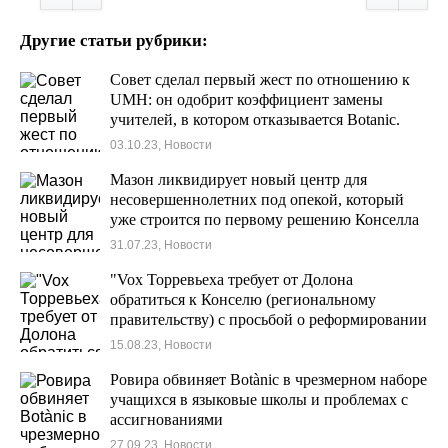
Другие статьи рубрики:
Совет сделал первый жест по отношению к
UMH: он одобрит коэффициент замены
учителей, в котором отказывается Botanic.
03.10.23, Новости
Мазон ликвидирует новый центр для
несовершеннолетних под опекой, который
уже строится по первому решению Конселла
в Торревьехе.
31.07.23, Новости
"Vox Торревьеха требует от Долона
обратиться к Конселю (региональному
правительству) с просьбой о реформировании
частной собственности в отделе
15.08.23, Новости
здравоохранения и больнице."
Ровира обвиняет Botànic в чрезмерном наборе
учащихся в языковые школы и проблемах с
ассигнованиями
27.09.23, Новости