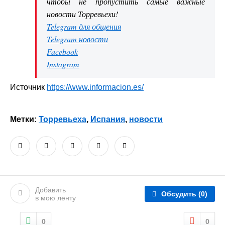
чтобы не пропустить самые важные
новости Торревьехи!
Telegram для общения
Telegram новости
Facebook
Instagram
Источник
https://www.informacion.es/
Метки:
Торревьеха
,
Испания
,
новости
Добавить
Обсудить
(0)
в мою ленту
0
0