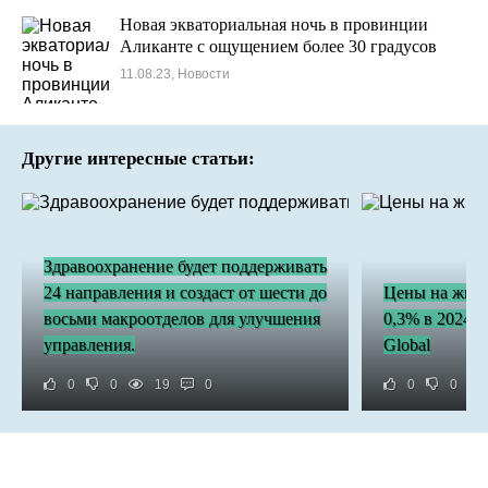
Новая экваториальная ночь в провинции
Аликанте с ощущением более 30 градусов
11.08.23, Новости
Другие интересные статьи:
Здравоохранение будет поддерживать
24 направления и создаст от шести до
Цены на жиль
восьми макроотделов для улучшения
0,3% в 2024 
управления.
Global
0
0
19
0
0
0