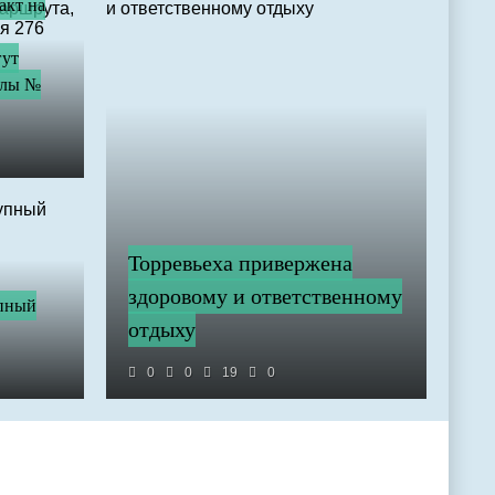
акт на
гут
олы №
Торревьеха привержена
здоровому и ответственному
упный
отдыху
0
0
19
0