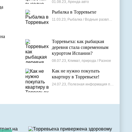
лучшие варианты
01.08.23, Аренда авто
да
Рыбалка в Торревьехе
11.03.23, Рыбалка / Водные развлечения
 на
Торревьеха: как рыбацкая
деревня стала современным
курортом Испании?
08.07.23, Климат, природа / Разное
Как не нужно покупать
квартиру в Торревьехе!
24.07.23, Полезная информация по недвижимости