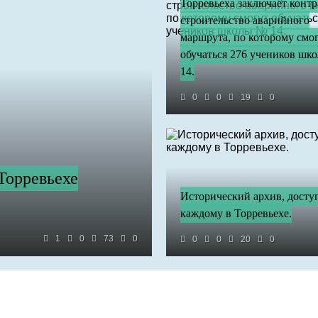
Торревьеха заключает контр
строительство аварийного
маршрута, по которому смо
обучаться 276 учеников шк
14.
0
0
19
0
Торревьехе
Исторический архив, дост
каждому в Торревьехе.
1
0
73
0
0
0
20
0