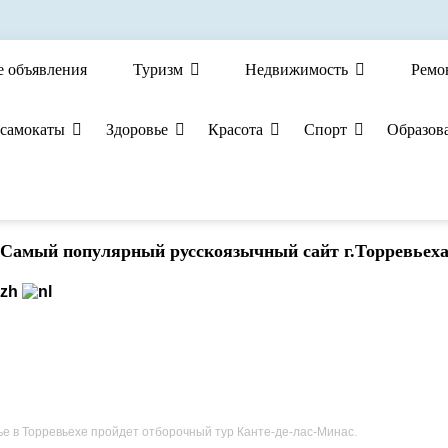
е объявления
Туризм
Недвижимость
Ремо
 самокаты
Здоровье
Красота
Спорт
Образов
Cамый популярный русскоязычный сайт г.Торревьех
ье в Торревьехе пройдет отборочный тур Канте-де-лас-Минас.