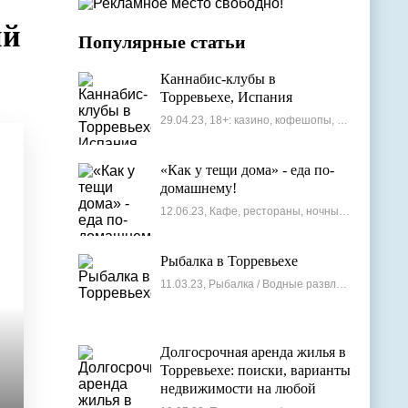
ый
Популярные статьи
Каннабис-клубы в
Торревьехе, Испания
29.04.23, 18+: казино, кофешопы, стрип-бары
«Как у тещи дома» - еда по-
домашнему!
12.06.23, Кафе, рестораны, ночные клубы
Рыбалка в Торревьехе
11.03.23, Рыбалка / Водные развлечения
Долгосрочная аренда жилья в
Торревьехе: поиски, варианты
недвижимости на любой
бюджет