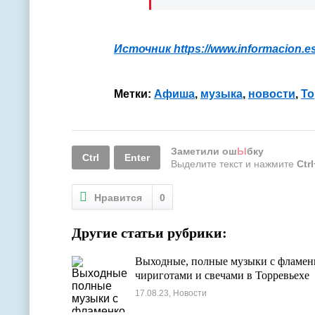
Источник
https://www.informacion.es
Метки:
Афиша
,
музыка
,
новости
,
То
Заметили ош
Ы
бку
Ctrl
Enter
Выделите текст и нажмите
Ctr
Нравится
0
Другие статьи рубрики:
Выходные, полные музыки с фламен
чириготами и свечами в Торревьехе
17.08.23, Новости