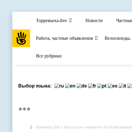
Торревьеха-live
Новости
Частны
Работа, частные объявления
Велосипеды,
Все рубрики
Выбор языка:
Torrevieja LIVE
»
Все статьи
»
Новости
» В это воскресен