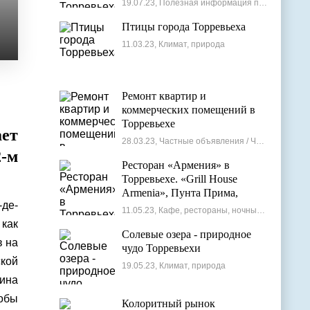
19.07.23, Полезная информация по недвижимости
Птицы города Торревьеха
11.03.23, Климат, природа
Ремонт квартир и
коммерческих помещений в
Торревьехе
ает
28.03.23, Частные объявления / Частные мастера
-м
Ресторан «Армения» в
Торревьехе. «Grill House
Armenia», Пунта Прима,
-де-
Испания
11.05.23, Кафе, рестораны, ночные клубы
как
Солевые озера - природное
в на
чудо Торревьехи
ской
19.05.23, Климат, природа
ина
тобы
Колоритный рынок