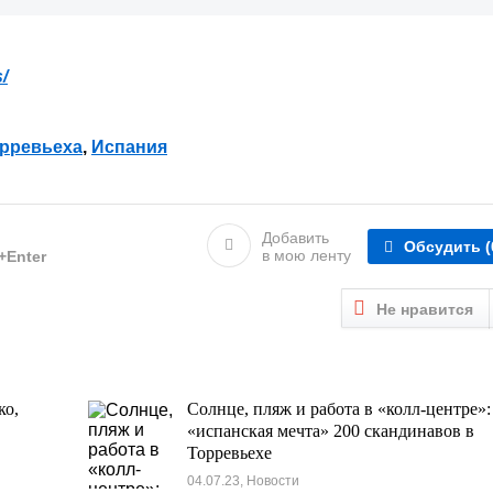
/
рревьеха
,
Испания
Добавить
Обсудить
(
в мою ленту
l+Enter
Не нравится
ко,
Солнце, пляж и работа в «колл-центре»:
«испанская мечта» 200 скандинавов в
Торревьехе
04.07.23, Новости