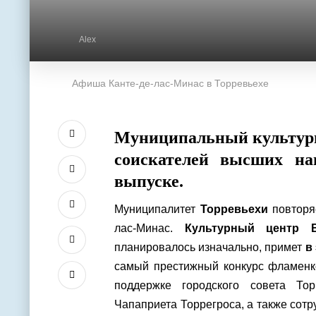
Alex
Афиша Канте-де-лас-Минас в Торревьехе
Муниципальный культурн
соискателей высших на
выпуске.
Муниципалитет
Торревьехи
повторя
лас-Минас.
Культурный центр В
планировалось изначально, примет
в
самый престижный конкурс фламенк
поддержке городского совета То
Чапаприета Торрегроса, а также сотруд