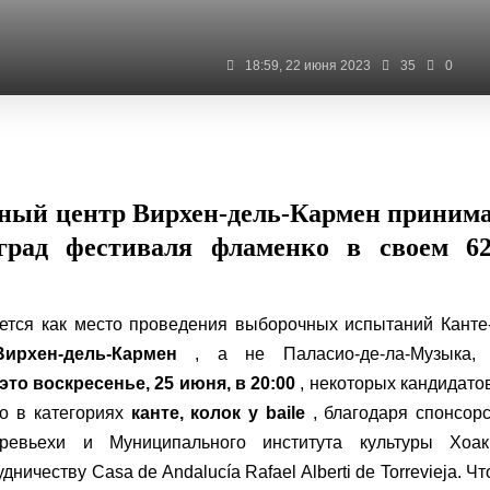
18:59, 22 июня 2023
35
0
ый центр Вирхен-дель-Кармен приним
град фестиваля фламенко в своем 62
ется как место проведения выборочных испытаний Канте
ирхен-дель-Кармен
, а не Паласио-де-ла-Музыка, 
 это воскресенье, 25 июня, в 20:00
, некоторых кандидато
о в категориях
канте, колок y baile
, благодаря спонсор
рревьехи и Муниципального института культуры Хоак
ничеству Casa de Andalucía Rafael Alberti de Torrevieja. Ч