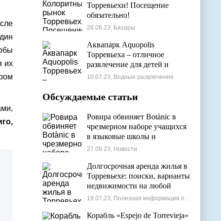
Торревьехи! Посещение
обязательно!
сле
28.06.23, Базары
дин
Аквапарк Aquopolis
тобы
Торревьеха – отличное
 их
развлечение для детей и
взрослых
аром
10.07.23, Водные развлечения
Обсуждаемые статьи
ами,
Ровира обвиняет Botànic в
го,
чрезмерном наборе учащихся
в языковые школы и
проблемах с ассигнованиями
27.09.23, Новости
Долгосрочная аренда жилья в
Торревьехе: поиски, варианты
недвижимости на любой
бюджет
19.07.23, Полезная информация по недвижимости
Корабль «Espejo de Torrevieja»