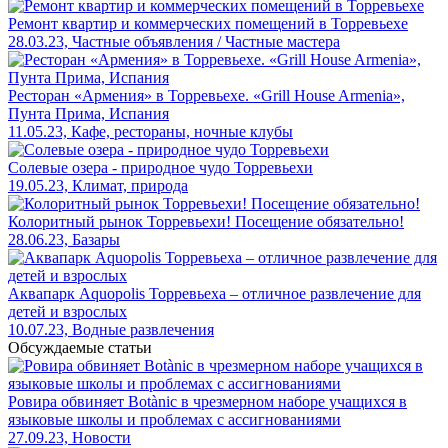
Ремонт квартир и коммерческих помещений в Торревьехе
28.03.23, Частные объявления / Частные мастера
Ресторан «Армения» в Торревьехе. «Grill House Armenia»,
Пунта Прима, Испания
11.05.23, Кафе, рестораны, ночные клубы
Солевые озера - природное чудо Торревьехи
19.05.23, Климат, природа
Колоритный рынок Торревьехи! Посещение обязательно!
28.06.23, Базары
Аквапарк Aquopolis Торревьеха – отличное развлечение для
детей и взрослых
10.07.23, Водные развлечения
Обсуждаемые статьи
Ровира обвиняет Botànic в чрезмерном наборе учащихся в
языковые школы и проблемах с ассигнованиями
27.09.23, Новости