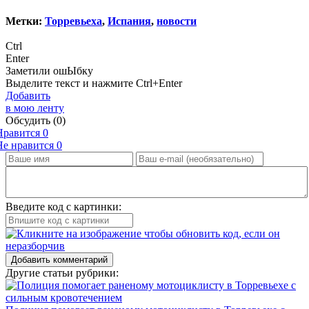
Метки:
Торревьеха
,
Испания
,
новости
Ctrl
Enter
Заметили ош
Ы
бку
Выделите текст и нажмите
Ctrl+Enter
Добавить
в мою ленту
Обсудить
(0)
Нравится
0
Не нравится
0
Введите код с картинки:
Добавить комментарий
Другие статьи рубрики: