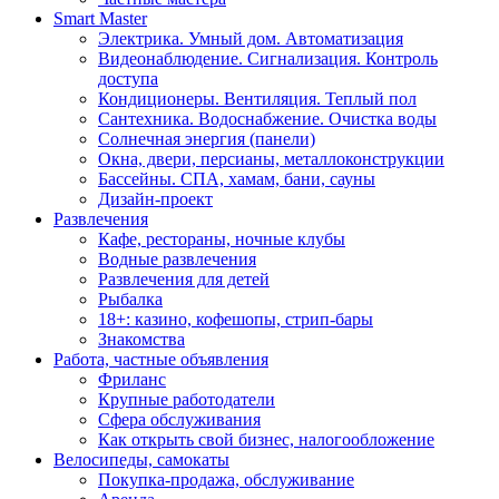
Smart Master
Электрика. Умный дом. Автоматизация
Видеонаблюдение. Сигнализация. Контроль
доступа
Кондиционеры. Вентиляция. Теплый пол
Сантехника. Водоснабжение. Очистка воды
Солнечная энергия (панели)
Окна, двери, персианы, металлоконструкции
Бассейны. СПА, хамам, бани, сауны
Дизайн-проект
Развлечения
Кафе, рестораны, ночные клубы
Водные развлечения
Развлечения для детей
Рыбалка
18+: казино, кофешопы, стрип-бары
Знакомства
Работа, частные объявления
Фриланс
Крупные работодатели
Сфера обслуживания
Как открыть свой бизнес, налогообложение
Велосипеды, самокаты
Покупка-продажа, обслуживание