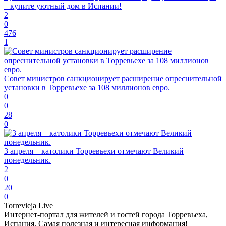
– купите уютный дом в Испании!
2
0
476
1
Совет министров санкционирует расширение опреснительной
установки в Торревьехе за 108 миллионов евро.
0
0
28
0
3 апреля – католики Торревьехи отмечают Великий
понедельник.
2
0
20
0
Torrevieja Live
Интернет-портал для жителей и гостей города Торревьеха,
Испания. Самая полезная и интересная информация!