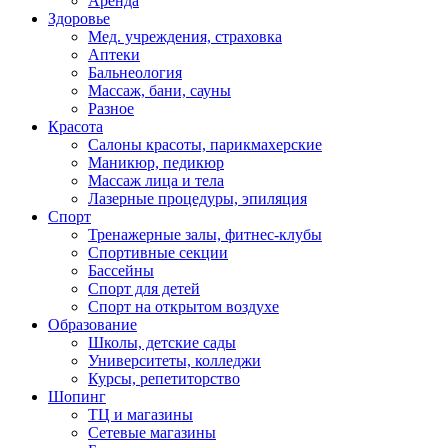
Аренда
Здоровье
Мед. учреждения, страховка
Аптеки
Бальнеология
Массаж, бани, сауны
Разное
Красота
Салоны красоты, парикмахерские
Маникюр, педикюр
Массаж лица и тела
Лазерные процедуры, эпиляция
Спорт
Тренажерные залы, фитнес-клубы
Спортивные секции
Бассейны
Спорт для детей
Спорт на открытом воздухе
Образование
Школы, детские сады
Университеты, колледжи
Курсы, репетиторство
Шопинг
ТЦ и магазины
Сетевые магазины