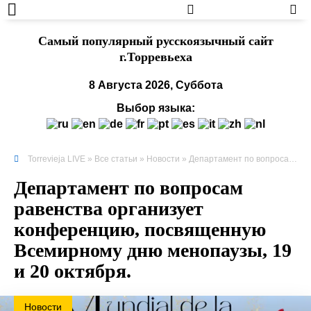
Cамый популярный русскоязычный сайт
г.Торревьеха
8 Августа 2026, Суббота
Выбор языка:
Torrevieja LIVE
»
Все статьи
»
Новости
» Департамент по вопросам равенства организует конференцию, посвященную Всемирному дню менопаузы, 19 и 20 октября.
Департамент по вопросам
равенства организует
конференцию, посвященную
Всемирному дню менопаузы, 19
и 20 октября.
Новости