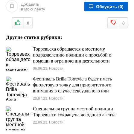
Добавить
Обсудить
(0)
в мою ленту
0
0
Другие статьи рубрики:
Торревьеха обращается к местному
подразделению полиции с просьбой о
помощи в ограничении деятельности
уличных торговцев. Главная набережная
06.06.23, Новости
города занята рядами поддельных товаров.
Фестиваль Brilla Torrevieja будет иметь
фиолетовую точку для приоритетного
внимания в случае сексуального или
сексистского насилия.
28.07.23, Новости
Специальная группа местной полиции
Торревьехи сокращена до одного агента.
22.09.23, Новости