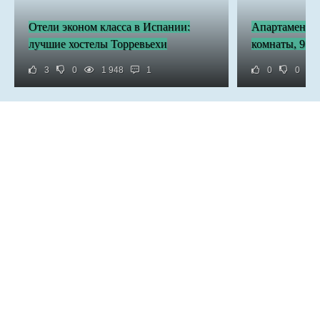
Отели эконом класса в Испании:
Апартаменты 
лучшие хостелы Торревьехи
комнаты, 95.0
3
0
1 948
1
0
0