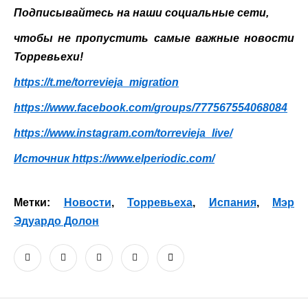
Подписывайтесь на наши социальные сети,
чтобы не пропустить самые важные новости
Торревьехи!
https://t.me/torrevieja_migration
https
://
www
.
facebook
.
com
/
groups
/777567554068084
https://www.instagram.com/torrevieja_live/
Источник https://www.elperiodic.com/
Метки:
Новости
,
Торревьеха
,
Испания
,
Мэр
Эдуардо Долон