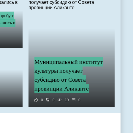
орьбу с
ались в
Муниципальный институт
культуры получает
субсидию от Совета
провинции Аликанте
0
0
19
0