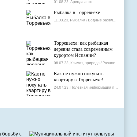
лучшие варианты
01.08.23, Аренда авто
Рыбалка в Торревьехе
11.03.23, Рыбалка / Водные развлечения
Торревьеха: как рыбацкая
деревня стала современным
курортом Испании?
08.07.23, Климат, природа / Разное
Как не нужно покупать
квартиру в Торревьехе!
24.07.23, Полезная информация по недвижимости