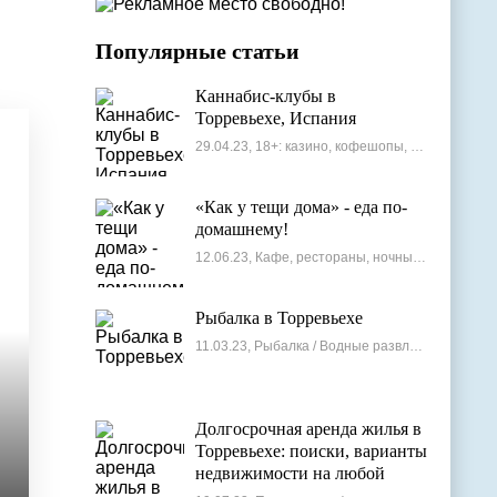
Популярные статьи
Каннабис-клубы в
Торревьехе, Испания
29.04.23, 18+: казино, кофешопы, стрип-бары
«Как у тещи дома» - еда по-
домашнему!
12.06.23, Кафе, рестораны, ночные клубы
Рыбалка в Торревьехе
11.03.23, Рыбалка / Водные развлечения
Долгосрочная аренда жилья в
Торревьехе: поиски, варианты
недвижимости на любой
бюджет