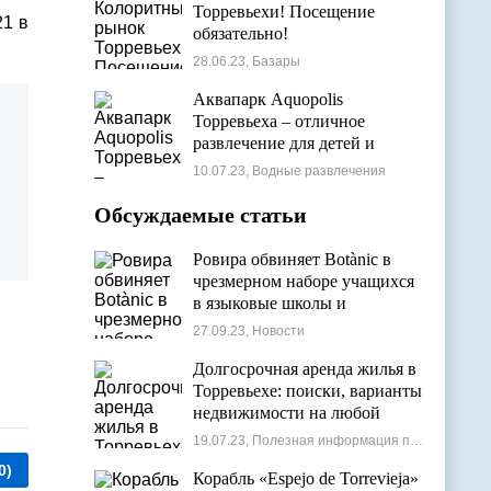
Торревьехи! Посещение
21 в
обязательно!
28.06.23, Базары
Аквапарк Aquopolis
Торревьеха – отличное
развлечение для детей и
взрослых
10.07.23, Водные развлечения
Обсуждаемые статьи
Ровира обвиняет Botànic в
чрезмерном наборе учащихся
в языковые школы и
проблемах с ассигнованиями
27.09.23, Новости
Долгосрочная аренда жилья в
Торревьехе: поиски, варианты
недвижимости на любой
бюджет
19.07.23, Полезная информация по недвижимости
0)
Корабль «Espejo de Torrevieja»