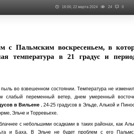
16:00, 22 марта 2024
24
0
ем с Пальмским воскресеньем, в кото
ная температура в 21 градус и пери
 пыль во взвешенном состоянии. Температура не измени
ом слабый переменный ветер, днем ​​умеренный восточ
дусов в Вильене
, 24-25 градусов в Эльде, Алькой и Пино
орме, Эльче и Торревьехе.
блачнее с небольшими осадками в таких районах, как Аль
ьта и Баха. В Эльче не будет проблем с его Пальмс