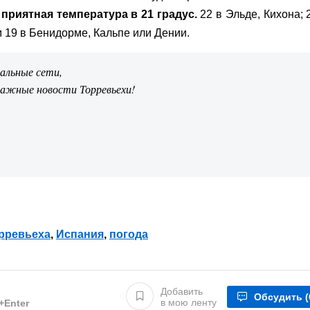
а
приятная температура в 21 градус.
22 в Эльде, Кихона; 
 19 в Бенидорме, Кальпе или Дении.
иальные сети,
важные новости Торревьехи!
рревьеха
,
Испания
,
погода
Добавить
Обсудить
(
в мою ленту
l+Enter