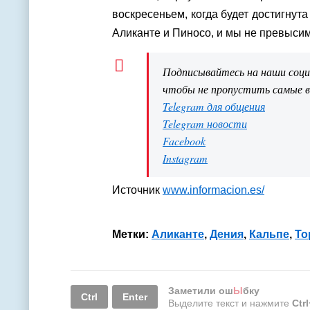
воскресеньем, когда будет достигнут
Аликанте и Пиносо, и мы не превысим
Подписывайтесь на наши соц
чтобы не пропустить самые 
Telegram для общения
Telegram новости
Facebook
Instagram
Источник
www.informacion.es/
Метки:
Аликанте
,
Дения
,
Кальпе
,
То
Заметили ош
Ы
бку
Ctrl
Enter
Выделите текст и нажмите
Ctr