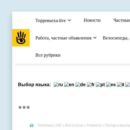
Новости
Частные
Торревьеха-live
Работа, частные объявления
Велосипеды,
Все рубрики
Выбор языка:
Torrevieja LIVE
»
Все статьи
»
Новости
» Погода в выхо