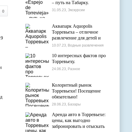
– путь на Табарку.
31.05.23, Экскурсии
0
Аквапарк Aquopolis
Торревьеха – отличное
19
развлечение для детей и
взрослых
10.07.23, Водные развлечения
10 интересных фактов про
Торревьеху.
и
24.06.23, Разное
Колоритный рынок
Торревьехи! Посещение
од
обязательно!
28.06.23, Базары
Аренда авто в Торревьехе:
цены, как выгодно
забронировать и отыскать