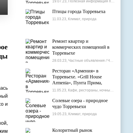
19.07.23, Полезная информация по недвижимости
Птицы города Торревьеха
11.03.23, Климат, природа
Ремонт квартир и
рое
коммерческих помещений в
Торревьехе
оды
28.03.23, Частные объявления / Частные мастера
Ресторан «Армения» в
Торревьехе. «Grill House
Armenia», Пунта Прима,
лась
Испания
11.05.23, Кафе, рестораны, ночные клубы
ный
Солевые озера - природное
со и
чудо Торревьехи
19.05.23, Климат, природа
кой,
Колоритный рынок
ким