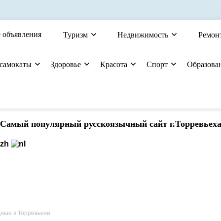
 объявления
Туризм
Недвижимость
Ремон
 самокаты
Здоровье
Красота
Спорт
Образова
Cамый популярный русскоязычный сайт г.Торревьех
дные в Торревьехе