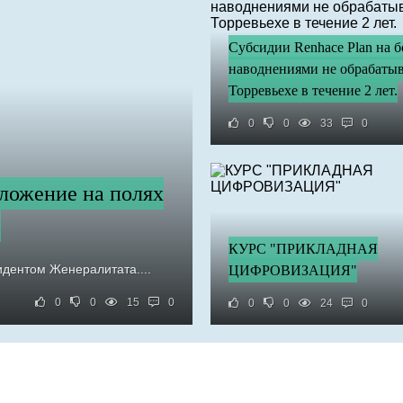
Субсидии Renhace Plan на б
наводнениями не обрабатыв
Торревьехе в течение 2 лет.
0
0
33
0
дложение на полях
.
КУРС "ПРИКЛАДНАЯ
идентом Женералитата....
ЦИФРОВИЗАЦИЯ"
0
0
15
0
0
0
24
0