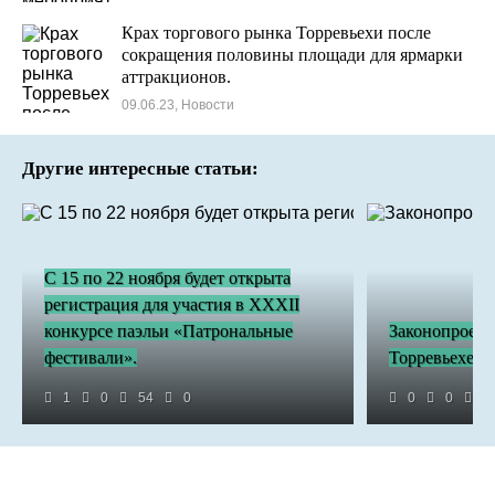
Крах торгового рынка Торревьехи после
сокращения половины площади для ярмарки
аттракционов.
09.06.23, Новости
Другие интересные статьи:
С 15 по 22 ноября будет открыта
регистрация для участия в XXXII
конкурсе паэльи «Патрональные
Законопроект
фестивали».
Торревьехе
1
0
54
0
0
0
3