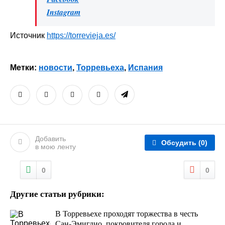
Instagram
Источник
https://torrevieja.es/
Метки:
новости
,
Торревьеха
,
Испания
Добавить
Обсудить
(0)
в мою ленту
0
0
Другие статьи рубрики:
В Торревьехе проходят торжества в честь
Сан-Эмигдио, покровителя города и