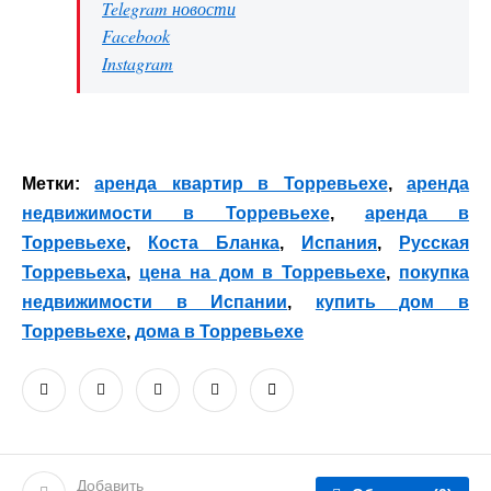
Telegram новости
Facebook
Instagram
Метки:
аренда квартир в Торревьехе
,
аренда
недвижимости в Торревьехе
,
аренда в
Торревьехе
,
Коста Бланка
,
Испания
,
Русская
Торревьеха
,
цена на дом в Торревьехе
,
покупка
недвижимости в Испании
,
купить дом в
Торревьехе
,
дома в Торревьехе
Добавить