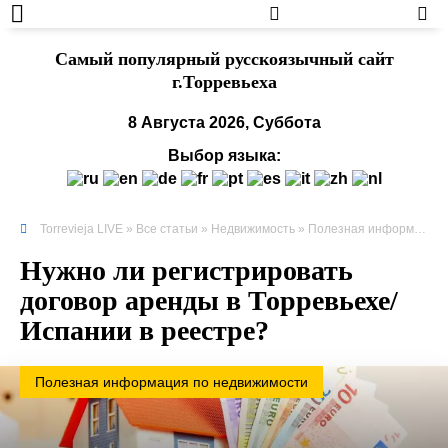
Cамый популярный русскоязычный сайт
г.Торревьеха
8 Августа 2026, Суббота
Выбор языка:
Torrevieja LIVE
»
Все статьи
»
Недвижимость
»
Полезная информация по недвижимости
Нужно ли регистрировать
договор аренды в Торревьехе/
Испании в реестре?
Полезная информация по недвижимости