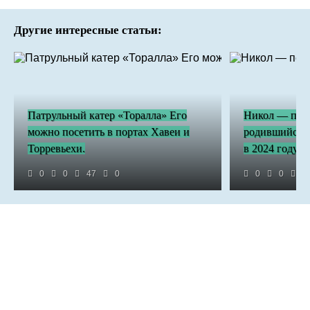
Другие интересные статьи:
Патрульный катер «Торалла» Его
Никол — перв
можно посетить в портах Хавеи и
родившийся в
Торревьехи.
в 2024 году
0
0
47
0
0
0
7