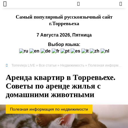
Cамый популярный русскоязычный сайт
г.Торревьеха
7 Августа 2026, Пятница
Выбор языка:
Torrevieja LIVE
»
Все статьи
»
Недвижимость
»
Полезная информация по недвижимости
Аренда квартир в Торревьехе.
Советы по аренде жилья с
домашними животными
Полезная информация по недвижимости