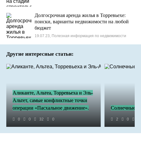
Долгосрочная аренда жилья в Торревьехе:
поиски, варианты недвижимости на любой
бюджет
19.07.23, Полезная информация по недвижимости
Другие интересные статьи:
Аликанте, Альтеа, Торревьеха и Эль-
Альтет, самые конфликтные точки
операции «Пасхальное движение».
Солнечные па
0
0
32
0
2
0
2