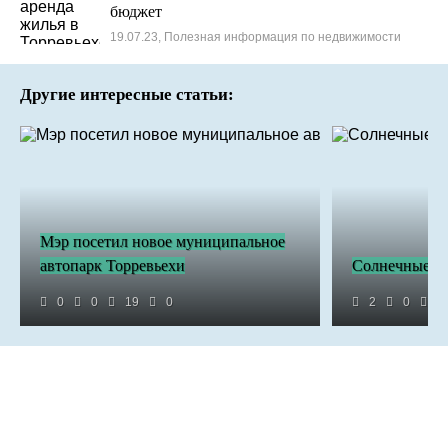
бюджет
19.07.23, Полезная информация по недвижимости
Другие интересные статьи:
Мэр посетил новое муниципальное
автопарк Торревьехи
Солнечные па
0
0
19
0
2
0
2