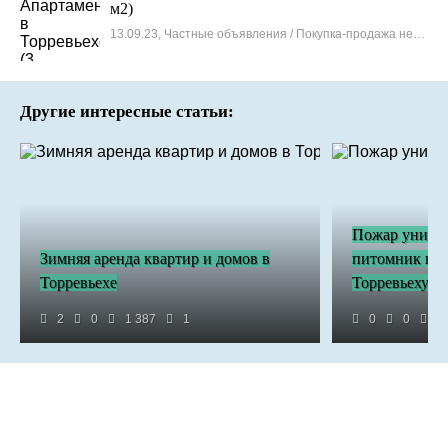
м2)
13.09.23, Частные объявления / Покупка-продажа недвижимости
Другие интересные статьи:
Пожар уничт
Зимняя аренда квартир и домов в
питомник на 
Торревьехе
Торревьеху
2
0
1 387
1
0
0
3