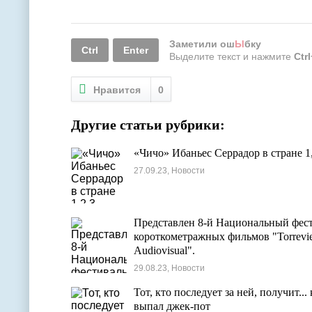
Заметили ош
Ы
бку
Ctrl
Enter
Выделите текст и нажмите
Ctr
Нравится
0
Другие статьи рубрики:
«Чичо» Ибаньес Серрадор в стране 1
27.09.23, Новости
Представлен 8-й Национальный фес
короткометражных фильмов "Torrevie
Audiovisual".
29.08.23, Новости
Тот, кто последует за ней, получит... 
выпал джек-пот