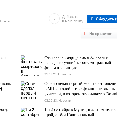
Добавить
Обсудить
(
в мою ленту
l+Enter
Не нравится
,2,3
Фестиваль смартфонов в Аликанте
наградит лучший короткометражный
фильм провинции
21.11.23, Новости
тиваль
Совет сделал первый жест по отношени
ja
UMH: он одобрит коэффициент замены
учителей, в котором отказывается Botani
03.10.23, Новости
когда
1 и 2 сентября в Муниципальном театре
пройдет 8-й Национальный