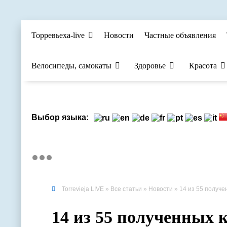
Торревьеха-live
Новости
Частные объявления
Велосипеды, самокаты
Здоровье
Красота
Выбор языка:
Torrevieja LIVE
»
Все статьи
»
Новости
» 14 из 55 получе
14 из 55 полученных