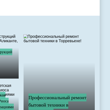
.
трукций
ская
Профессиональный ремонт
Риоса
бытовой техники в
рациями