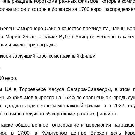
 четырнадцать короткометражных фильмов, которые коми
финалистов и которые борются за 1700 евро, распределя
 Белен Камбронеро Саис в качестве президента, члены Ка
а Мария Хугле, а также Рубен Аниорте Реболло в каче
льмы имеют три награды:
 жюри за лучший короткометражный фильм.
.
0 евро.
ы UA в Торревьехе Хесуса Сегарра-Сааведры, в этом г
ажных фильмов выросло на 162% по сравнению с предыд
ен двадцать один короткометражный фильм, а в 2022 го
rífico было получено 55 короткометражных фильмов.
 также общественное голосование и церемония награжде
ября, в 17:00, в Культурном центре Вирхен дель Карм