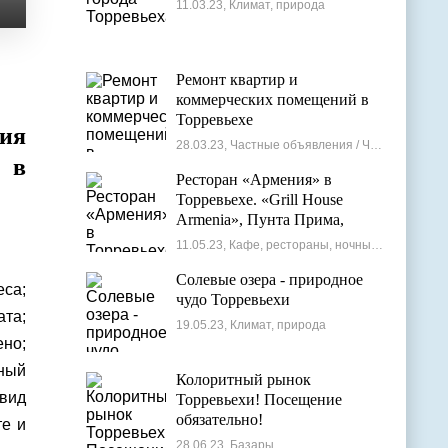
11.03.23, Климат, природа
Ремонт квартир и
коммерческих помещений в
Торревьехе
ия
28.03.23, Частные объявления / Частные мастера
0 в
Ресторан «Армения» в
Торревьехе. «Grill House
Armenia», Пунта Прима,
Испания
11.05.23, Кафе, рестораны, ночные клубы
Солевые озера - природное
еса;
чудо Торревьехи
та;
19.05.23, Климат, природа
но;
ный
Колоритный рынок
эвид
Торревьехи! Посещение
обязательно!
те и
28.06.23, Базары