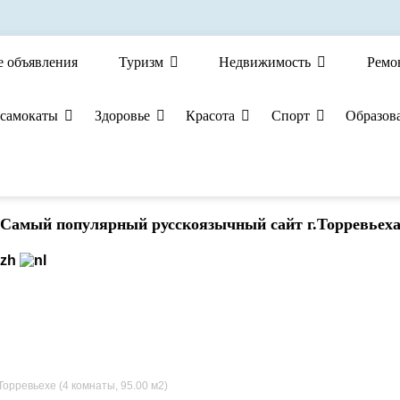
е объявления
Туризм
Недвижимость
Ремо
 самокаты
Здоровье
Красота
Спорт
Образов
Cамый популярный русскоязычный сайт г.Торревьех
орревьехе (4 комнаты, 95.00 м2)