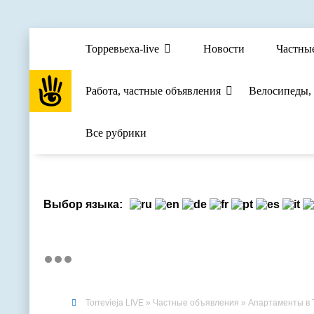
Торревьеха-live
Новости
Частны
Работа, частные объявления
Велосипеды,
Все рубрики
Выбор языка:
Torrevieja LIVE
»
Частные объявления
» Апартаменты в Т