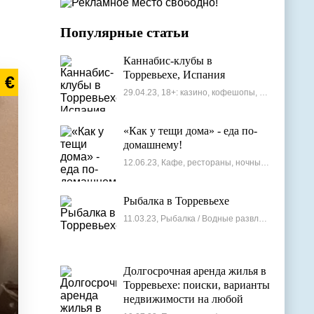
Популярные статьи
Каннабис-клубы в
Торревьехе, Испания
 €
29.04.23, 18+: казино, кофешопы, стрип-бары
«Как у тещи дома» - еда по-
домашнему!
12.06.23, Кафе, рестораны, ночные клубы
Рыбалка в Торревьехе
11.03.23, Рыбалка / Водные развлечения
Долгосрочная аренда жилья в
Торревьехе: поиски, варианты
недвижимости на любой
бюджет