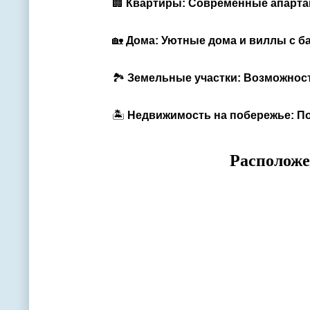
🏢
Квартиры: Современные апартам
🏡
Дома: Уютные дома и виллы с б
🏞
Земельные участки: Возможност
🏝
Недвижимость на побережье: По
Расположе