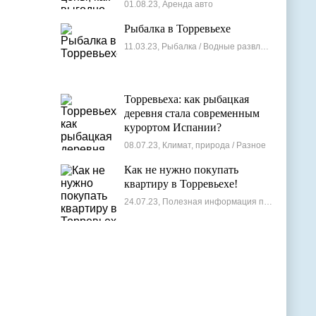
лучшие варианты
01.08.23, Аренда авто
Рыбалка в Торревьехе
11.03.23, Рыбалка / Водные развлечения
Торревьеха: как рыбацкая
деревня стала современным
курортом Испании?
08.07.23, Климат, природа / Разное
Как не нужно покупать
квартиру в Торревьехе!
24.07.23, Полезная информация по недвижимости