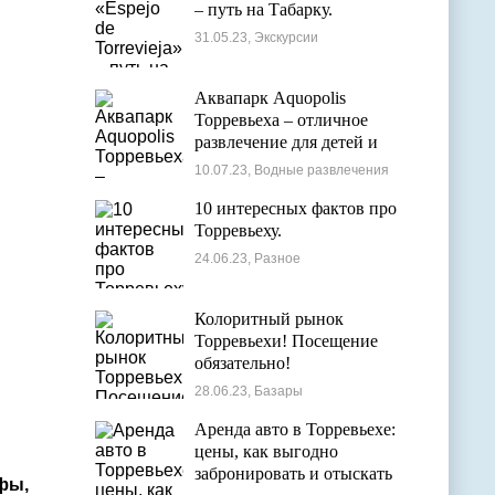
– путь на Табарку.
31.05.23, Экскурсии
Аквапарк Aquopolis
Торревьеха – отличное
развлечение для детей и
взрослых
10.07.23, Водные развлечения
10 интересных фактов про
Торревьеху.
24.06.23, Разное
Колоритный рынок
Торревьехи! Посещение
обязательно!
28.06.23, Базары
Аренда авто в Торревьехе:
цены, как выгодно
забронировать и отыскать
фы,