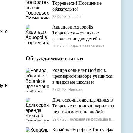
Торревьехи! Посещение
обязательно!
28.06.23, Базары
Аквапарк Aquopolis
х о
Торревьеха – отличное
развлечение для детей и
взрослых
10.07.23, Водные развлечения
Обсуждаемые статьи
Ровира обвиняет Botànic в
чрезмерном наборе учащихся
в языковые школы и
ду и
проблемах с ассигнованиями
27.09.23, Новости
Долгосрочная аренда жилья в
Торревьехе: поиски, варианты
недвижимости на любой
бюджет
19.07.23, Полезная информация по недвижимости
Корабль «Espejo de Torrevieja»