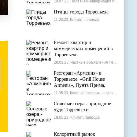
19.07.23, Полезная информация по недвижимости
Птицы города Торревьеха
11.03.23, Климат, природа
Ремонт квартир и
коммерческих помещений в
Торревьехе
28.03.23, Частные объявления / Частные мастера
Ресторан «Армения» в
Торревьехе. «Grill House
Armenia», Пунта Прима,
Испания
11.05.23, Кафе, рестораны, ночные клубы
Солевые озера - природное
чудо Торревьехи
19.05.23, Климат, природа
Колоритный рынок