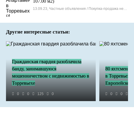
107.00 м2)
13.09.23, Частные объявления / Покупка-продажа недвижимости
Другие интересные статьи:
Гражданская гвардия разоблачила
банду, занимавшуюся
80 яхтсменов 
мошенничеством с недвижимостью в
в Торревьехе
Торревьехе
Европейское 
0
0
125
0
0
0
4