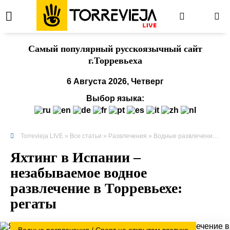
Cамый популярный русскоязычный сайт
г.Торревьеха
6 Августа 2026, Четверг
Выбор языка:
Torrevieja LIVE
»
Все статьи
»
Развлечения
»
Водные развлечения
» Ях
Яхтинг в Испании –
незабываемое водное
развлечение в Торревьехе:
регаты