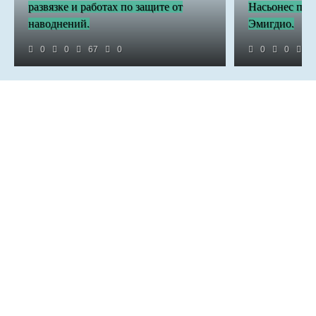
развязке и работах по защите от
Насьонес про
наводнений.
Эмигдио.
0
0
67
0
0
0
4