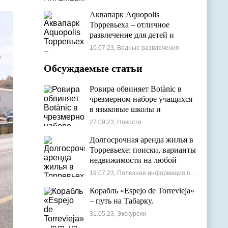
Аквапарк Aquopolis
Торревьеха – отличное
развлечение для детей и
взрослых
10.07.23, Водные развлечения
Обсуждаемые статьи
Ровира обвиняет Botànic в
чрезмерном наборе учащихся
в языковые школы и
проблемах с ассигнованиями
27.09.23, Новости
Долгосрочная аренда жилья в
Торревьехе: поиски, варианты
недвижимости на любой
бюджет
19.07.23, Полезная информация по недвижимости
Корабль «Espejo de Torrevieja»
– путь на Табарку.
31.05.23, Экскурсии