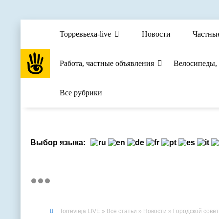
Торревьеха-live
Новости
Частны
Работа, частные объявления
Велосипеды,
Все рубрики
Выбор языка:
Torrevieja LIVE
»
Все статьи
»
Новости
» Городской совет