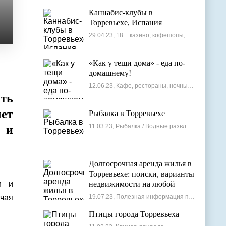
Каннабис-клубы в
Торревьехе, Испания
29.04.23, 18+: казино, кофешопы, стрип-бары
«Как у тещи дома» - еда по-
домашнему!
12.06.23, Кафе, рестораны, ночные клубы
ть
чет
Рыбалка в Торревьехе
11.03.23, Рыбалка / Водные развлечения
я и
Долгосрочная аренда жилья в
Торревьехе: поиски, варианты
и и
недвижимости на любой
бюджет
ючая
19.07.23, Полезная информация по недвижимости
Птицы города Торревьеха