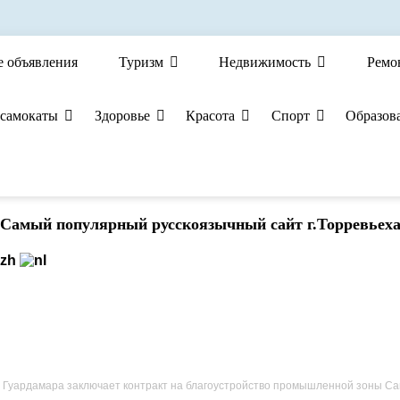
е объявления
Туризм
Недвижимость
Ремо
 самокаты
Здоровье
Красота
Спорт
Образов
Cамый популярный русскоязычный сайт г.Торревьех
 Гуардамара заключает контракт на благоустройство промышленной зоны Санта-А