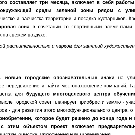
ого составляет три месяца, включает в себя работы
 окружающей среды зеленой зоны рядом с ули
очистке и расчистка территории и посадка кустарников. К
оровая зона
в сочетании со спортивными элементами 
а
на свежем воздухе.
вой растительностью и парком для занятий художестве
ть новые городские опознавательные знаки
на ули
нее передвижение и найти местонахождение компаний. Т
частка для
будущего многоцелевого центра обучени
мысле городской совет планирует приобрести землю - уча
ов - для развития этого многофункционального центра, о
приобретении, которое будет решено до конца года и 
 с этим объектом проект включает предваритель
чистки, очистки, уплотнения и выравнивания.