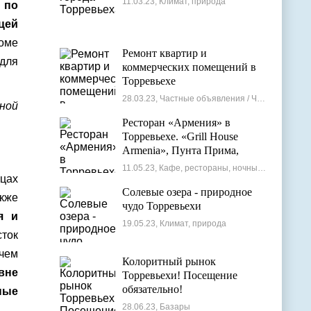
11.03.23, Климат, природа
 по
цей
роме
Ремонт квартир и
для
коммерческих помещений в
Торревьехе
28.03.23, Частные объявления / Частные мастера
нной
Ресторан «Армения» в
Торревьехе. «Grill House
Armenia», Пунта Прима,
Испания
11.05.23, Кафе, рестораны, ночные клубы
цах
Солевые озера - природное
акже
чудо Торревьехи
я и
19.05.23, Климат, природа
сток
 чем
Колоритный рынок
вне
Торревьехи! Посещение
обязательно!
ные
28.06.23, Базары