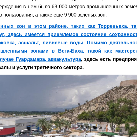
верждения в нем было 68 000 метров промышленных земе
 пользования, а также еще 9 900 зеленых зон.
ных зон в этом районе, таких как Торревьеха, та
г, здесь имеется приемлемое состояние сохранност
рковка, асфальт, ливневые воды. Помимо деятельнос
шленными зонами в Вега-Баха, такой как мастерск
лучае Гуардамара, аквакультура
, здесь есть предприя
алы и услуги третичного сектора.