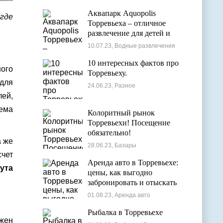
Аквапарк Aquopolis
где
Торревьеха – отличное
развлечение для детей и
взрослых
10.07.23, Водные развлечения
10 интересных фактов про
ого
Торревьеху.
для
24.06.23, Разное
ей,
тема
Колоритный рынок
Торревьехи! Посещение
обязательно!
а же
28.06.23, Базары
чет
Аренда авто в Торревьехе:
ута
цены, как выгодно
забронировать и отыскать
лучшие варианты
01.08.23, Аренда авто
Рыбалка в Торревьехе
жен