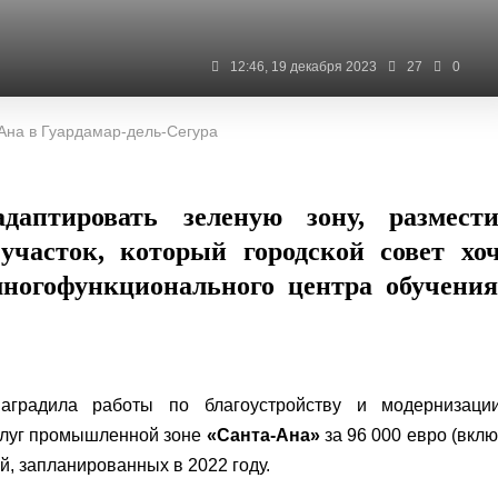
12:46, 19 декабря 2023
27
0
Ана в Гуардамар-дель-Сегура
даптировать зеленую зону, размести
участок, который городской совет хо
многофункционального центра обучени
градила работы по благоустройству и модернизаци
слуг промышленной зоне
«Санта-Ана»
за 96 000 евро (вкл
й, запланированных в 2022 году.