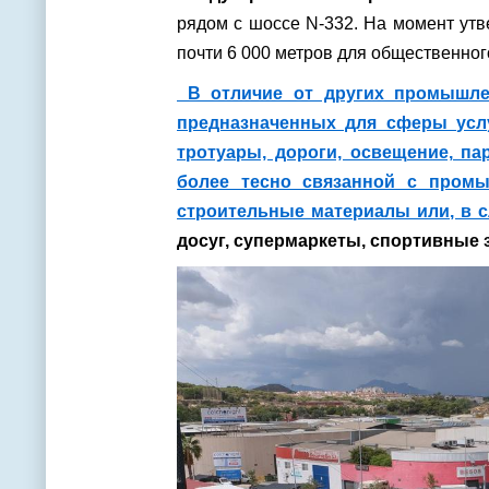
рядом с шоссе N-332. На момент ут
почти 6 000 метров для общественного
В отличие от других промышлен
предназначенных для сферы услу
тротуары, дороги, освещение, па
более тесно связанной с промы
строительные материалы или, в с
досуг, супермаркеты, спортивные з