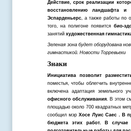
Действие, срок реализации котор
восстановлению ландшафта и
Эспарденьерс
, а также работы по 
того, на полигоне появится
био-зд
занятий
художественная гимнастик
Зеленая зона будет оборудована но
гимнастикой. Новости Торревьехи
Знаки
Инициатива позволит размести
поместья, чтобы облегчить внутрен
включена адаптация земельного у
офисного обслуживания
. В этом с
площадью около 700 квадратных метр
сообщил мэр
Хосе Луис Саес . В 
бюджета этих работ. В случае
подготовительные работы
для рас