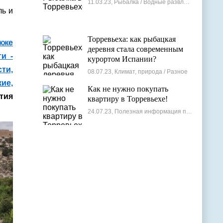
11.03.23, Рыбалка / Водные развлечения
ль и
Торревьеха: как рыбацкая
кже
деревня стала современным
и -
курортом Испании?
ти,
08.07.23, Климат, природа / Разное
ие,
Как не нужно покупать
тия
квартиру в Торревьехе!
24.07.23, Полезная информация по недвижимости