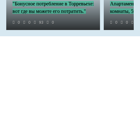
"Бонусное потребление в Торревьехе:
Апартаменты 
вот где вы можете его потратить."
комнаты, 59.0
0
0
93
0
0
0
2