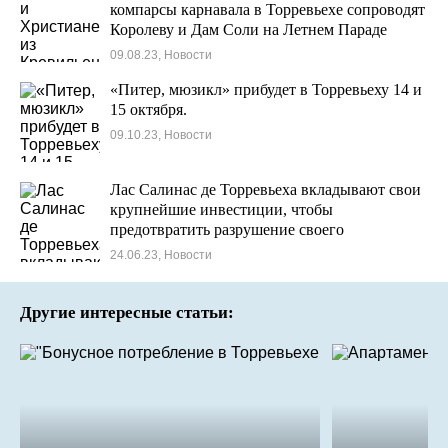
компарсы карнавала в Торревьехе сопроводят
Королеву и Дам Соли на Летнем Параде
09.08.23, Новости
«Питер, мюзикл» прибудет в Торревьеху 14 и
15 октября.
09.10.23, Новости
Лас Салинас де Торревьеха вкладывают свои
крупнейшие инвестиции, чтобы
предотвратить разрушение своего
производства из-за дождей.
24.06.23, Новости
Другие интересные статьи: