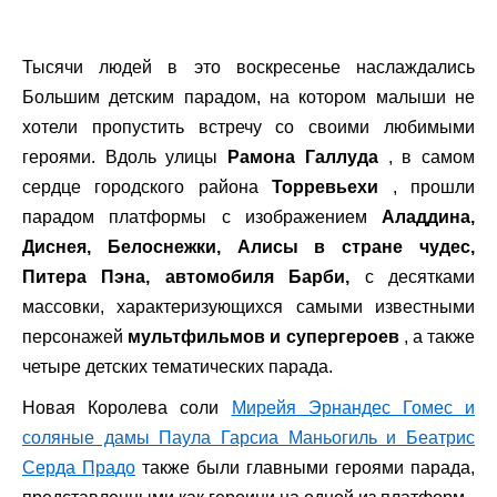
Тысячи людей в это воскресенье наслаждались
Большим детским парадом, на котором малыши не
хотели пропустить встречу со своими любимыми
героями. Вдоль улицы
Рамона Галлуда
, в самом
сердце городского района
Торревьехи
, прошли
парадом платформы с изображением
Аладдина,
Диснея, Белоснежки, Алисы в стране чудес,
Питера Пэна, автомобиля Барби,
с десятками
массовки, характеризующихся самыми известными
персонажей
мультфильмов и супергероев
, а также
четыре детских тематических парада.
Новая Королева соли
Мирейя Эрнандес Гомес и
соляные дамы Паула Гарсиа Маньогиль и Беатрис
Серда Прадо
также были главными героями парада,