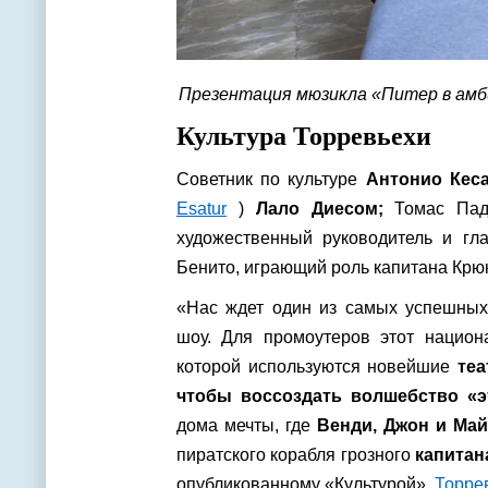
Презентация мюзикла «Питер в амб
Культура Торревьехи
Советник по культуре
Антонио Кес
Esatur
)
Лало Диесом;
Томас Пад
художественный руководитель и гл
Бенито, играющий роль капитана Крюк
«Нас ждет один из самых успешных
шоу. Для промоутеров этот национ
которой используются новейшие
теа
чтобы воссоздать волшебство «э
дома мечты, где
Венди, Джон и Ма
пиратского корабля грозного
капитан
опубликованному «Культурой».
Торре