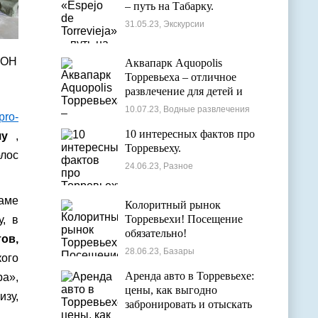
– путь на Табарку.
31.05.23, Экскурсии
ИОН
Аквапарк Aquopolis
Торревьеха – отличное
развлечение для детей и
взрослых
10.07.23, Водные развлечения
pro-
10 интересных фактов про
яу
,
Торревьеху.
лос
24.06.23, Разное
аме
Колоритный рынок
Торревьехи! Посещение
, в
обязательно!
ов,
28.06.23, Базары
ого
Аренда авто в Торревьехе:
ра»,
цены, как выгодно
изу,
забронировать и отыскать