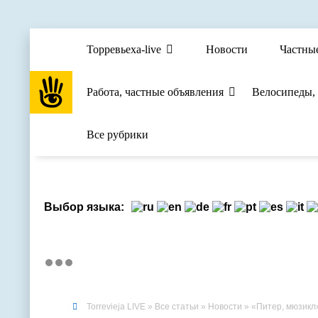
Торревьеха-live
Новости
Частны
Работа, частные объявления
Велосипеды,
Все рубрики
Выбор языка:
Torrevieja LIVE
»
Все статьи
»
Новости
» «Питер, мюзикл»