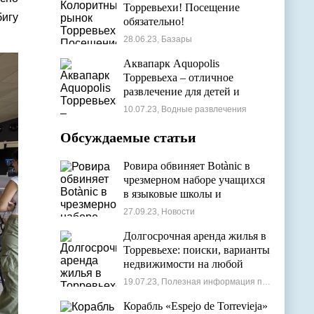
Торревьехи! Посещение
игу
обязательно!
28.06.23, Базары
Аквапарк Aquopolis
Торревьеха – отличное
развлечение для детей и
взрослых
10.07.23, Водные развлечения
Обсуждаемые статьи
Ровира обвиняет Botànic в
чрезмерном наборе учащихся
в языковые школы и
проблемах с ассигнованиями
27.09.23, Новости
Долгосрочная аренда жилья в
Торревьехе: поиски, варианты
недвижимости на любой
бюджет
19.07.23, Полезная информация по недвижимости
Корабль «Espejo de Torrevieja»