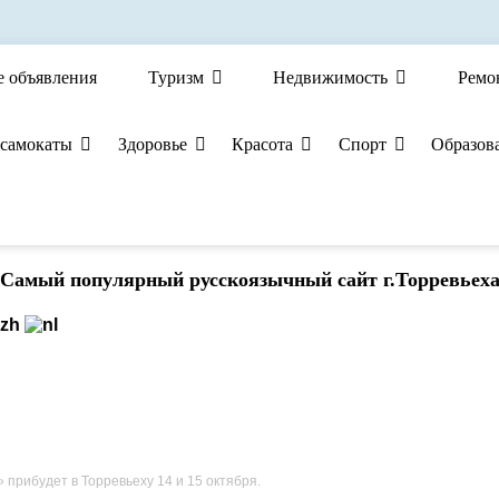
е объявления
Туризм
Недвижимость
Ремо
 самокаты
Здоровье
Красота
Спорт
Образов
Cамый популярный русскоязычный сайт г.Торревьех
 прибудет в Торревьеху 14 и 15 октября.