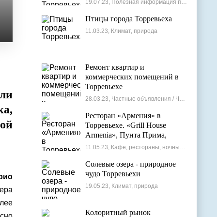
19.07.23, Полезная информация по недвижимости
Птицы города Торревьеха
11.03.23, Климат, природа
Ремонт квартир и
коммерческих помещений в
Торревьехе
ли
28.03.23, Частные объявления / Частные мастера
а,
Ресторан «Армения» в
ной
Торревьехе. «Grill House
Armenia», Пунта Прима,
Испания
11.05.23, Кафе, рестораны, ночные клубы
Солевые озера - природное
чудо Торревьехи
рио
19.05.23, Климат, природа
ера
олее
Колоритный рынок
асно