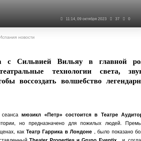
11:14, 09 октября 2023
37
0
 Испания новости
ка с Сильвией Вильяу в главной ро
театральные технологии света, звук
тобы воссоздать волшебство легендар
е сеанса
мюзикл «Петр» состоится в Театре Аудито
тории, но предназначено для пожилых людей. Премь
сценах, как
Театр Гаррика
в Лондоне
, было показано б
поставленный
Theater Properties и Grupo Eventix
, и, согл