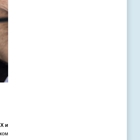
 X и
ком