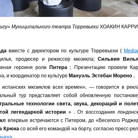
игу» Муниципального театра Торревьехи
ХОАКИН КАРР
ада
вместе с директором по культуре Торревьехи (
Media
илья, продюсер и режиссер мюзикла;
Сильвия Виль
авная героиня роли
Питера
; Презентацию провели Кар
а, и координатор по культуре
Мануэль Эстебан Морено .
 испанских мюзиклов всех времен», — говорится в рекл
альный тур представляет собой обновленную постановку
тральные технологии света, звука, декораций и полет
той легендарной истории
» . От воссоздания лондонск
йкл
впервые встречаются с Питером, до «Веселого Родже
а Крюка
со всей его командой на борту, согласно пресс-рел
вьеха
.