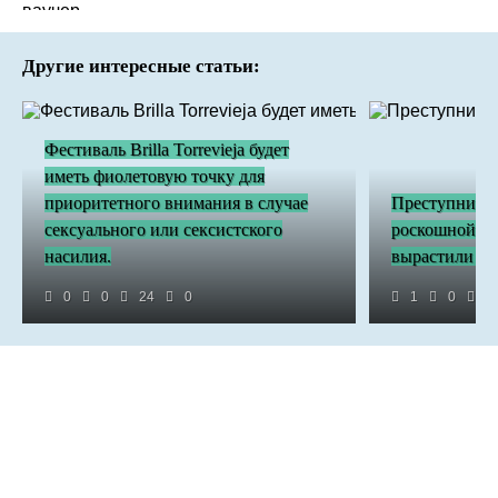
Другие интересные статьи:
Фестиваль Brilla Torrevieja будет
иметь фиолетовую точку для
приоритетного внимания в случае
Преступники 
сексуального или сексистского
роскошной ви
насилия.
вырастили 85
0
0
24
0
1
0
4