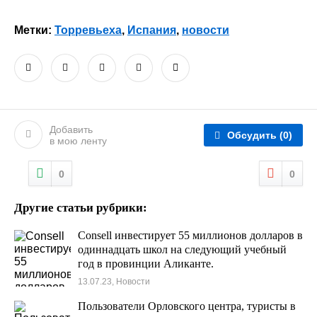
Метки:
Торревьеха
,
Испания
,
новости
Добавить
Обсудить
(0)
в мою ленту
0
0
Другие статьи рубрики:
Consell инвестирует 55 миллионов долларов в
одиннадцать школ на следующий учебный
год в провинции Аликанте.
13.07.23, Новости
Пользователи Орловского центра, туристы в