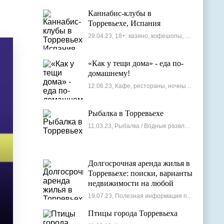
Каннабис-клубы в
Торревьехе, Испания
29.04.23, 18+: казино, кофешопы, стрип-бары
«Как у тещи дома» - еда по-
домашнему!
12.06.23, Кафе, рестораны, ночные клубы
Рыбалка в Торревьехе
11.03.23, Рыбалка / Водные развлечения
Долгосрочная аренда жилья в
Торревьехе: поиски, варианты
недвижимости на любой
бюджет
19.07.23, Полезная информация по недвижимости
Птицы города Торревьеха