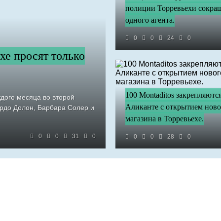
полиции Торревьехи сокра
одного агента.
0
0
24
0
хе просят только
100 Montaditos закрепляются
ждого месяца во второй
Аликанте с открытием ново
ардо Долон, Барбара Солер и
магазина в Торревьехе.
0
0
31
0
0
0
28
0