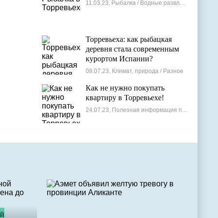
11.03.23, Рыбалка / Водные развлечения
Торревьеха: как рыбацкая
деревня стала современным
курортом Испании?
08.07.23, Климат, природа / Разное
Как не нужно покупать
квартиру в Торревьехе!
24.07.23, Полезная информация по недвижимости
ой