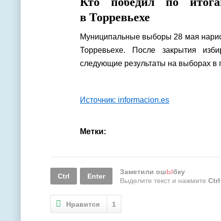
Кто победил по итог
в Торревьехе
Муниципальные выборы 28 мая нарисо
Торревьехе. После закрытия изби
следующие результаты на выборах в г
Источник: informacion.es
Метки:
Заметили ош
Ы
бку
Ctrl
Enter
Выделите текст и нажмите
Ctr
Нравится
1