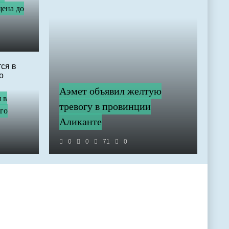
щена до
Аэмет объявил желтую
 в
тревогу в провинции
го
Аликанте
0
0
71
0