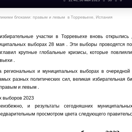
12:40, 30 мая 2023
30
0
еликими блоками: правым и левым в Торревьехе, Испания
 избирательные участки в Торревьехе вновь открылись 
иципальных выборах 28 мая . Эти выборы проводятся п
озглавил крупные глобальные кризисы, которые повлиял
вьехи .
на региональных и муниципальных выборах в очередной
амых разных политических сил, великая избирательная б
 правым и левым .
х выборов 2023
еизбежно, и результаты сегодняшних муниципальны
редварительным просмотром цвета следующего правитель