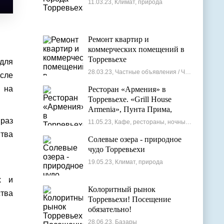
11.03.23, Климат, природа
Ремонт квартир и
коммерческих помещений в
Торревьехе
для
28.03.23, Частные объявления / Частные мастера
осле
и на
Ресторан «Армения» в
Торревьехе. «Grill House
Armenia», Пунта Прима,
Испания
 раз
11.05.23, Кафе, рестораны, ночные клубы
итва
Солевые озера - природное
чудо Торревьехи
19.05.23, Климат, природа
х и
Колоритный рынок
ства
Торревьехи! Посещение
обязательно!
28.06.23, Базары