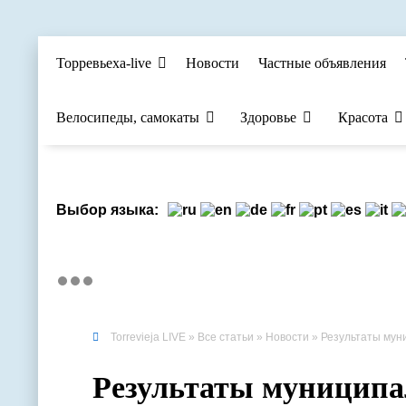
Торревьеха-live
Новости
Частные объявления
Велосипеды, самокаты
Здоровье
Красота
Выбор языка:
Torrevieja LIVE
»
Все статьи
»
Новости
» Результаты мун
Результаты муниципа