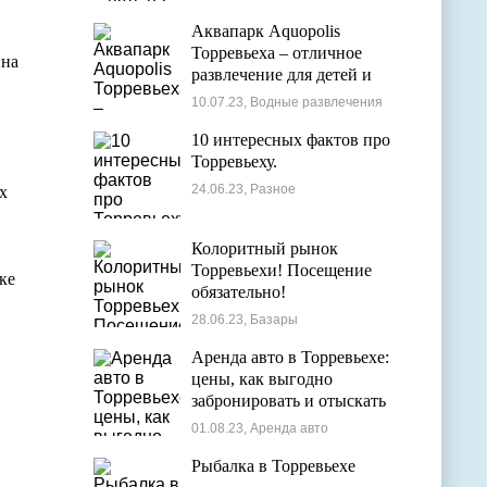
Аквапарк Aquopolis
Торревьеха – отличное
 на
развлечение для детей и
взрослых
10.07.23, Водные развлечения
10 интересных фактов про
Торревьеху.
24.06.23, Разное
х
Колоритный рынок
Торревьехи! Посещение
ке
обязательно!
28.06.23, Базары
Аренда авто в Торревьехе:
цены, как выгодно
забронировать и отыскать
лучшие варианты
01.08.23, Аренда авто
Рыбалка в Торревьехе