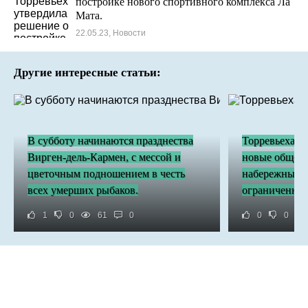
постройке нового спортивного комплекса Ла
Мата.
22.05.23, Новости
Другие интересные статьи:
В субботу начинаются празднества
Торревьеха за
Вирген-дель-Кармен, с мессой и
новые общест
цветочным подношением в честь
набережных: 
всех умерших рыбаков.
ограниченным
1
0
61
0
0
0