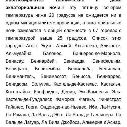
экваториальные ночи.
В эту пятницу вечером
температура ниже 20 градусов не ожидается ни в
одном муниципалитете провинции, а экваториальные
ночи ожидаются в общей сложности в 67 городах с
температурой выше 25 градусов. Список этих
городов: Агост, Эгуэс, Алькой, Альколеха, Аликанте,
Альмудайна, Балонес, Баньерес-де-Мариола,
Бенасау, Бениарбейг, Бениарда, Бенифаллим,
Бенифато, Бенигембла, Бениллоба, Бениллап,
Бенимантель, Бенимассот, Бенисса, Бениаррес,
Бенидорм, Болулла, Кастель-де-Кастельс, Касталья,
Косентайна, Конфридес, Дения, Эль-Кампельо, Эль-
Кастель-де-Гуадалест, Фаморка, Фагека, Финестрат,
Гайанес, Горга, Ондон-де-лас-Ньевес, Иби, Ла-Нусия,
Ла-Романа, Ла-Валь-д'Эбо , Ла Валь де Галлинера, Ла
Валь де Лагуар, Ла Вила Джойоса, Алькерия д'Аснар,