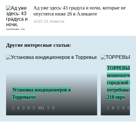
Ад уже здесь: 43 градуса и ночи, которые не
опустятся ниже 26 в Аликанте
10.07.23, Новости
Другие интересные статьи:
ТОРРЕВЬЕХА
мошенничеств
городской со
Установка кондиционеров в
потребовал о
Торревьехе
218 евро
4
0
351
0
0
0
7