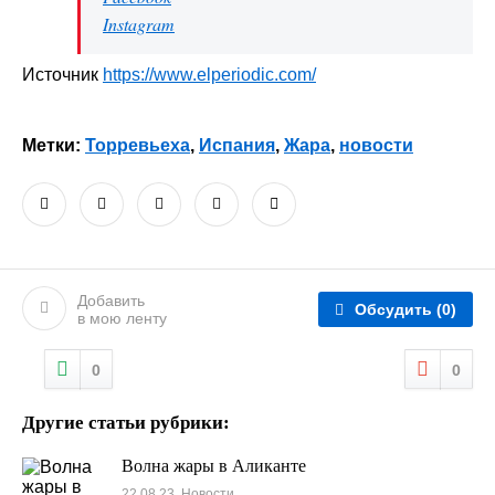
Instagram
Источник
https://www.elperiodic.com/
Метки:
Торревьеха
,
Испания
,
Жара
,
новости
Добавить
Обсудить
(0)
в мою ленту
0
0
Другие статьи рубрики:
Волна жары в Аликанте
22.08.23, Новости