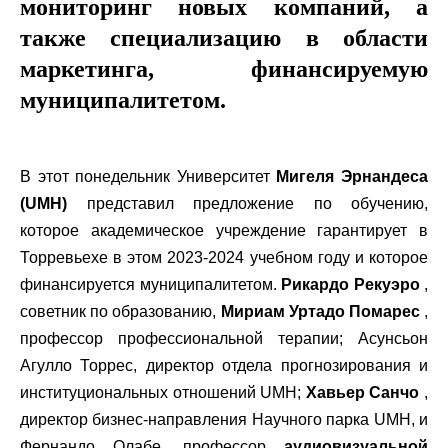
мониторинг новых компаний, а
также специализацию в области
маркетинга, финансируемую
муниципалитетом.
В этот понедельник Университет
Мигеля Эрнандеса
(UMH)
представил предложение по обучению,
которое академическое учреждение гарантирует в
Торревьехе в этом 2023-2024 учебном году и которое
финансируется муниципалитетом.
Рикардо Рекуэро
,
советник по образованию,
Мириам Уртадо Помарес
,
профессор профессиональной терапии; Асунсьон
Агулло Торрес, директор отдела прогнозирования и
институциональных отношений UMH;
Хавьер Санчо
,
директор бизнес-направления Научного парка UMH, и
Фернандо Олабе, профессор
аудиовизуальной