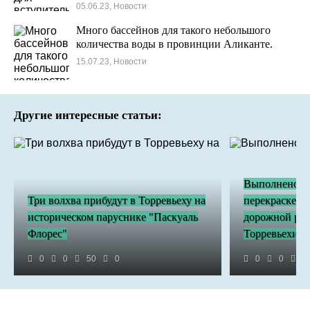
июня.
05.06.23, Новости
Много бассейнов для такого небольшого
количества воды в провинции Аликанте.
15.07.23, Новости
Другие интересные статьи:
Выполнено по
Три волхва прибудут в Торревьеху на
перекраске г
историческом паруснике "Паскуаль
дорожной раз
Флорес"
Торревьехи.
0
0
50
0
0
0
1