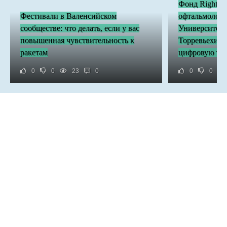
Фонд Right Ca
Фестивали в Валенсийском
офтальмологи
сообществе: что делать, если у вас
Университетс
повышенная чувствительность к
Торревьехи з
ракетам
цифровую тр
0
0
23
0
0
0