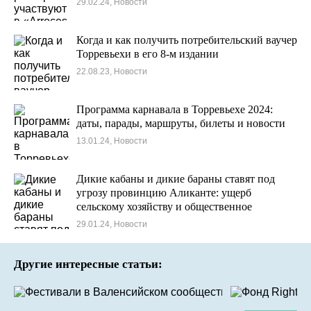
29.02.24, Новости
Когда и как получить потребительский ваучер
Торревьехи в его 8-м издании
22.08.23, Новости
Программа карнавала в Торревьехе 2024:
даты, парады, маршруты, билеты и новости
13.01.24, Новости
Дикие кабаны и дикие бараны ставят под
угрозу провинцию Аликанте: ущерб
сельскому хозяйству и общественное
беспокойство
29.01.24, Новости
Другие интересные статьи: