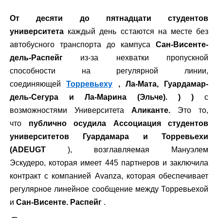
От десяти до пятнадцати студентов
университета
каждый день остаются на месте без
автобусного транспорта до кампуса
Сан-Висенте-
дель-Распейг
из-за нехватки пропускной
способности на регулярной линии,
соединяющей
Торревьеху
, Ла-Мата, Гуардамар-
дель-Сегура и Ла-Марина (Эльче). ) )
с
возможностями Университета
Аликанте.
Это то,
что
публично осудила
Ассоциация студентов
университетов Гуардамара и Торревьехи
(ADEUGT
), возглавляемая Мануэлем
Эскудеро, которая имеет 445 партнеров и заключила
контракт с компанией Avanza, которая обеспечивает
регулярное линейное сообщение между Торревьехой
и
Сан-Висенте. Распейг
.