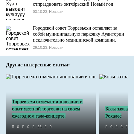
отпраздновать октябрьский Новый год
03.10.23, Новости
Городской совет Торревьехи оставляет за
собой муниципальную парковку Аудитории
исключительно медицинской компании.
29.10.23, Новости
Другие интересные статьи:
Торревьеха отмечает инновации и
опыт местной торговли на своем
Козы захвати
ежегодном гала-концерте.
Рохалес
0
0
26
0
0
0
4