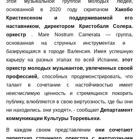
этой музыкальной группой молодых людей,
основанной в 2020 году скрипачом
Хакобо
Кристенсеном и поддерживаемой его
наставником, директором Кристобаля Солера.
оркестр
. Mare Nostrum Camerata — группа,
основанная на струнных инструментах и ​​
базирующаяся в городе Валенсия. Имея успешную
карьеру на разных этапах по всей Испании,
этот
оркестр молодых музыкантов, увлеченных своей
профессией,
способных продемонстрировать, что
талант в сочетании с настойчивостью имеет
неисчислимую ценность и стремящихся покорить
публику, влюбляются в свою виртуозность, где бы они
ни находились. они уходят», - сообщает
Департамент
коммуникации Культуры Торревьехи.
В каждом своем представлении
они сочетают
репертуар струнного оркестра с виртуозными