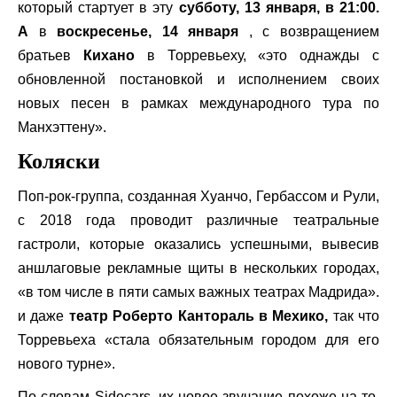
который стартует в эту
субботу, 13 января, в 21:00.
А
в
воскресенье, 14 января
, с возвращением
братьев
Кихано
в Торревьеху, «это однажды с
обновленной постановкой и исполнением своих
новых песен в рамках международного тура по
Манхэттену».
Коляски
Поп-рок-группа, созданная Хуанчо, Гербассом и Рули,
с 2018 года проводит различные театральные
гастроли, которые оказались успешными, вывесив
аншлаговые рекламные щиты в нескольких городах,
«в том числе в пяти самых важных театрах Мадрида».
и даже
театр Роберто Кантораль в Мехико,
так что
Торревьеха «стала обязательным городом для его
нового турне».
По словам Sidecars, их новое звучание похоже на то,