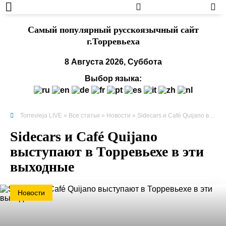
Cамый популярный русскоязычный сайт
г.Торревьеха
8 Августа 2026, Суббота
Выбор языка:
Torrevieja LIVE
»
Все статьи
»
Новости
» Sidecars и Café Quijano выступают в Торревьехе в эти выходные
Sidecars и Café Quijano
выступают в Торревьехе в эти
выходные
Новости