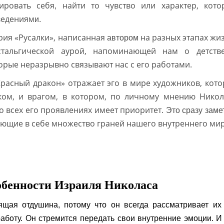
ировать себя
найти то чувство или характер, кото
,
едениям
и.
рия «Русалки», написанная
на разных этапах жи
автором
тальгической аурой, напоминающей нам о детств
орые неразрывно связывают нас с его работами.
Красный дракон» отражает эго в мире художников, кото
ком, и врагом, в котором, по личному мнению Никол
о всех его проявлениях имеет приоритет.
Это сразу заме
ирающие в себе множество граней нашего внутреннего ми
обенности
Израиля Николаса
ящая отдушина, потому что он всегда рассматривает их
работу. Он стремится передать свои внутренние эмоции. И