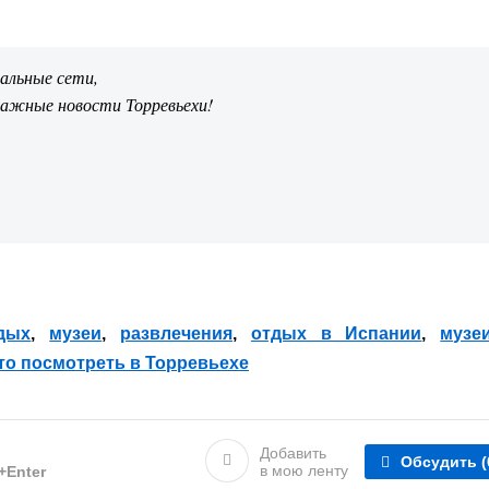
иальные сети,
важные новости Торревьехи!
дых
,
музеи
,
развлечения
,
отдых в Испании
,
музе
то посмотреть в Торревьехе
Добавить
Обсудить
(
в мою ленту
l+Enter