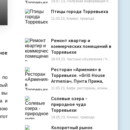
19.07.23, Полезная информация по недвижимости
бюджет
Птицы города Торревьеха
11.03.23, Климат, природа
Ремонт квартир и
коммерческих помещений в
Торревьехе
ное
28.03.23, Частные объявления / Частные мастера
Ресторан «Армения» в
Торревьехе. «Grill House
, по
Armenia», Пунта Прима,
орый
Испания
11.05.23, Кафе, рестораны, ночные клубы
о вы
Солевые озера -
ма и
природное чудо
вою
Торревьехи
этот
19.05.23, Климат, природа
Колоритный рынок