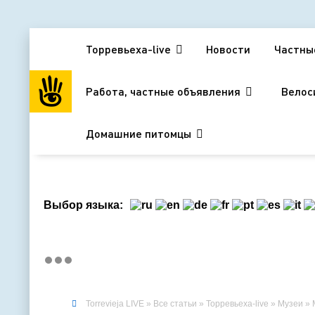
Торревьеха-live
Новости
Частны
Работа, частные объявления
Велос
Домашние питомцы
Выбор языка:
Torrevieja LIVE
»
Все статьи
»
Торревьеха-live
»
Музеи
» 