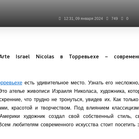
12:31, 09 января 2024
749
0
rte Israel Nicolas в Торревьехе – современ
орревьехе
есть удивительное место. Узнать его несложно
Это ателье живописи Израиля Николаса, художника, кот
скренние, что трудно не тронуться, увидев их. Как тольк
ами, красотой и творчеством. Под влиянием классициз
Америки художник создал свой собственный стиль, с
Всем любителям современного искусства стоит посетить 