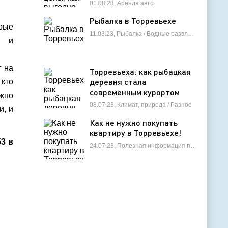
лучшие варианты
01.08.23, Аренда авто
Рыбалка в Торревьехе
рые
11.03.23, Рыбалка / Водные развлечения
я и
т на
Торревьеха: как рыбацкая
деревня стала
 кто
современным курортом
лжно
Испании?
08.07.23, Климат, природа / Разное
и, и
Как не нужно покупать
квартиру в Торревьехе!
53 в
24.07.23, Полезная информация по недвижимости