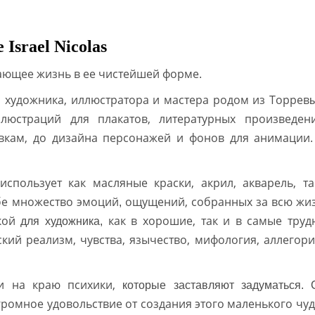
 Israel Nicolas
жающее жизнь в ее чистейшей форме
.
 художника, иллюстратора и мастера родом из Торрев
ллюстраций для плакатов, литературных произведени
овкам, до дизайна персонажей и фонов для анимации
использует как масляные краски, акрил, акварель, та
бе множество эмоций
ощущений, собранных за всю жиз
,
жкой
как в хорошие, так и в самые труд
для художника,
кий реализм, чувства, язычество, мифология, аллегори
жи на краю психики,
которые заставляют задуматься. 
громное удовольствие от создания этого маленького чуд