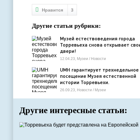
Нравится
3
Другие статьи рубрики:
Музей естествоведения города
Торревьеха снова открывает сво
двери!
12.04.23, Музеи / Новости
UMH гарантирует трехнедельное
посещение Музея естественной
истории Торревьехи.
26.09.23, Новости / Музеи
Другие интересные статьи: