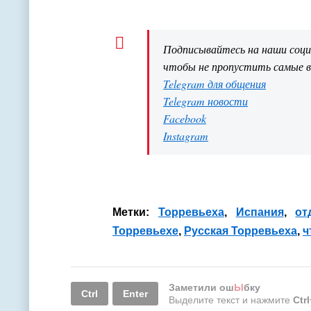
Подписывайтесь на наши соц
чтобы не пропустить самые 
Telegram для общения
Telegram новости
Facebook
Instagram
Метки:
Торревьеха
,
Испания
,
от
Торревьехе
,
Русская Торревьеха
,
ч
Заметили ош
Ы
бку
Ctrl
Enter
Выделите текст и нажмите
Ctr