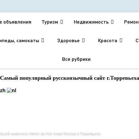
е объявления
Туризм
Недвижимость
Ремон
ипеды, самокаты
Здоровье
Красота
С
Все рубрики
Cамый популярный русскоязычный сайт г.Торревьех
Музей живописи Atelier de Arte Israel Nicolas в Торревьехе