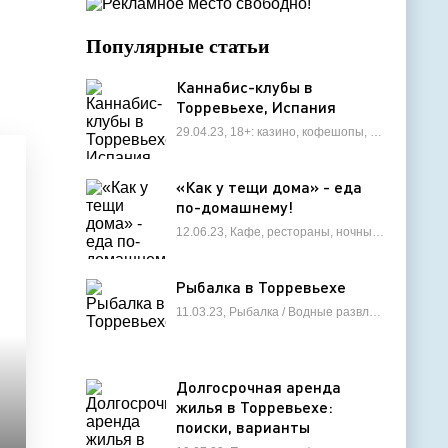
Популярные статьи
Каннабис-клубы в
Торревьехе, Испания
29.04.23, 18+: казино, кофешопы, стрип-бары
«Как у тещи дома» - еда
по-домашнему!
12.06.23, Кафе, рестораны, ночные клубы
Рыбалка в Торревьехе
11.03.23, Рыбалка / Водные развлечения
Долгосрочная аренда
жилья в Торревьехе:
поиски, варианты
недвижимости на любой