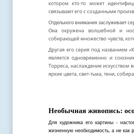
котором кто-то может идентифиц
связыва
его с созданным
произв
ют
и
е
Отдельного внимания заслуживает с
окружена волшебной и нос
Она
собирающей множество чувств, кот
Другая его серия под названием «
является одновременно и союзни
Торреса, наслаждение искусством в
ркие цвета, свет-тьма, тени, соб
я
Необычная живопись: ос
Для художника его картины - насто
жизненную необходимость, а не как 