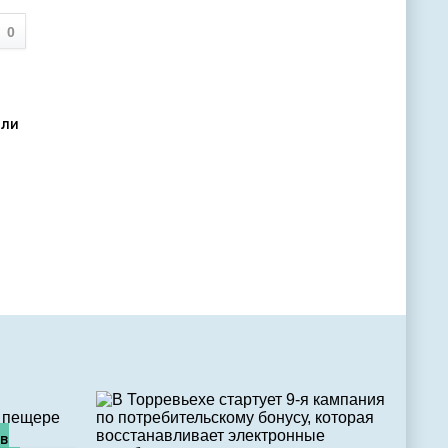
0
оли
 в