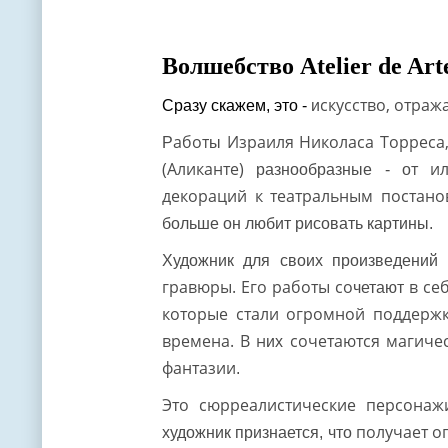
Волшебство Atelier de Arte
скусство, отра
Сразу скажем, это -
и
абот
Израиля Николаса Торреса,
Р
ы
(Аликанте)
т и
разнообразные - о
декораций к театральным постан
больше он любит рисовать картины.
Художник для своих произведений
гравюры. Его работы со
в се
четают
которые стали огромной поддер
времена. В н
сочетаются магичес
их
фантазии
.
Это сюрреалистические персона
получает о
художник признается, что