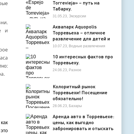
Torrevieja» – путь на
ры
е
Табарку.
31.05.23, Экскурсии
зни
.
Аквапарк Aquopolis
е и
Торревьеха – отличное
развлечение для детей и
взрослых
10.07.23, Водные развлечения
рое
10 интересных фактов про
аса
Торревьеху.
тно:
24.06.23, Разное
ра
.
Колоритный рынок
Торревьехи! Посещение
обязательно!
28.06.23, Базары
Аренда авто в Торревьехе:
цены, как выгодно
 как
забронировать и отыскать
 это