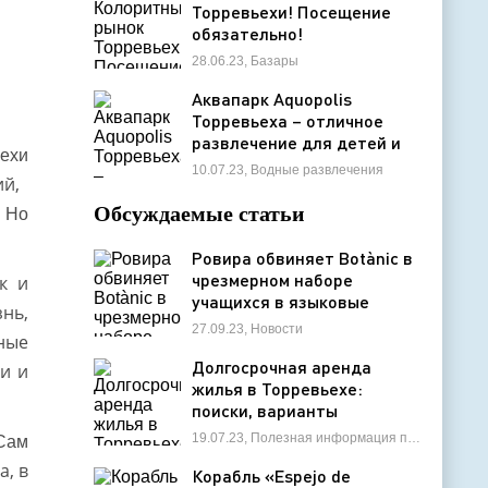
Торревьехи! Посещение
обязательно!
28.06.23, Базары
Аквапарк Aquopolis
Торревьеха – отличное
развлечение для детей и
ьехи
взрослых
10.07.23, Водные развлечения
й,
.
Обсуждаемые статьи
Но
Ровира обвиняет Botànic в
чрезмерном наборе
к и
учащихся в языковые
нь,
школы и проблемах с
27.09.23, Новости
ные
ассигнованиями
Долгосрочная аренда
и и
жилья в Торревьехе:
поиски, варианты
недвижимости на любой
19.07.23, Полезная информация по недвижимости
Сам
бюджет
а, в
Корабль «Espejo de