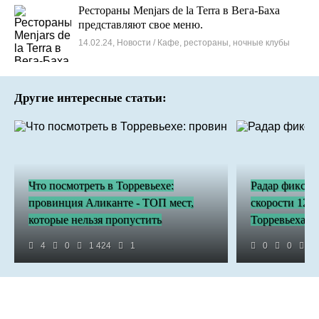
Рестораны Menjars de la Terra в Вега-Баха
представляют свое меню.
14.02.24, Новости / Кафе, рестораны, ночные клубы
Другие интересные статьи:
Что посмотреть в Торревьехе:
Радар фиксир
провинция Аликанте - ТОП мест,
скорости 124 
которые нельзя пропустить
Торревьеха
4
0
1 424
1
0
0
4