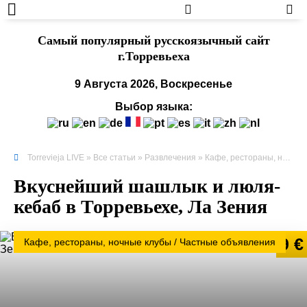
Cамый популярный русскоязычный сайт
г.Торревьеха
9 Августа 2026, Воскресенье
Выбор языка:
Torrevieja LIVE
»
Все статьи
»
Развлечения
»
Кафе, рестораны, ночные клубы
Вкуснейший шашлык и люля-
кебаб в Торревьехе, Ла Зения
9 €
Кафе, рестораны, ночные клубы / Частные объявления