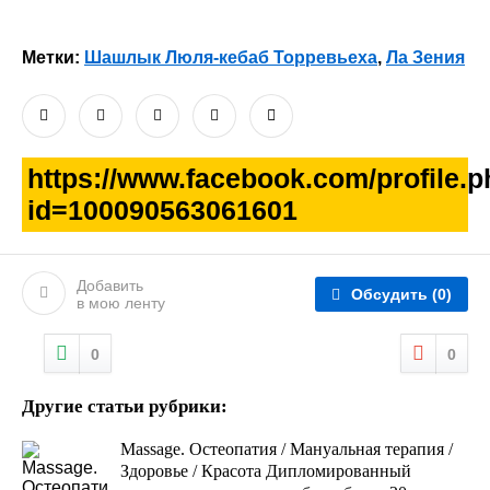
Метки:
Шашлык Люля-кебаб Торревьеха
,
Ла Зения
https://www.facebook.com/profile.
id=100090563061601
Добавить
Обсудить
(0)
в мою ленту
0
0
Другие статьи рубрики:
Massage. Остеопатия / Мануальная терапия /
Здоровье / Красота Дипломированный