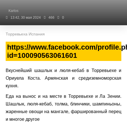
Karlos
13:42, 30 мая 2024
466
0
Торревьеха Испания
https://www.facebook.com/profile.
id=100090563061601
Вкуснейший шашлык и люля-кебаб в Торревьехе и
Ориуела Коста. Армянская и средиземноморская
кухня.
Еда на вынос и на месте в Торревьехе и Ла Зении.
Шашлык, люля-кебаб, толма, блинчики, шампиньоны,
жаренные овощи на мангале, фаршированный перец
и многое другое